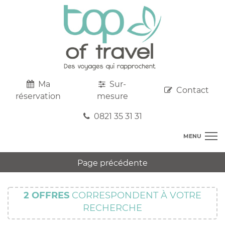
Ma
Sur-
Contact
réservation
mesure
0821 35 31 31
MENU
DESTINATIONS
Page précédente
AU DEPART DE CHEZ VOUS
R
TOP CLUBS
T
2
OFFRES
CORRESPONDENT À VOTRE
R
SEJOURS
RECHERCHE
C
S
R
CIRCUITS
T
M
C
PROMOS