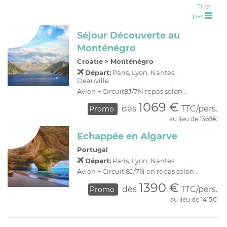
Trier
C
H
D
OFFRES
par
R
E
Séjour Découverte au
A
I
Monténégro
O
R
Croatie
>
Monténégro
C
A
Départ:
Paris, Lyon, Nantes,
Deauville
C
P
Avion + Circuit8J/7N repas selon...
1069 €
dès
TTC/pers.
Promo
au lieu de 1369€
Echappée en Algarve
Portugal
Départ:
Paris, Lyon, Nantes
Avion + Circuit 8J/7N en repas selon...
1390 €
dès
TTC/pers.
Promo
au lieu de 1415€