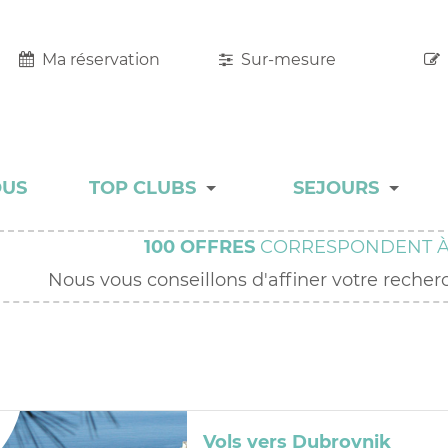
Ma réservation
Sur-mesure
OUS
TOP CLUBS
SEJOURS
TOP CLUBS
MALINS
100
OFFRES
CORRESPONDENT À
HÔTEL RESORT
Nous vous conseillons d'affiner votre recherc
ADULT ONLY
CHARME
COLLECTION
Vols vers Dubrovnik