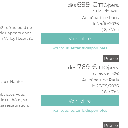
699 €
dès
TTC/pers.
au lieu de 949€
Au départ de Paris
le 24/10/2026
rSitué au bord de
( 8j / 7n )
" de Kappara dans
 Valley Resort &...
Voir l'offre
Voir tous les tarifs disponibles
Promo
769 €
dès
TTC/pers.
au lieu de 1149€
Au départ de Paris
deaux, Nantes,
le 26/09/2026
( 8j / 7n )
rLaissez-vous
e cet hôtel, sa
Voir l'offre
sa restauration...
Voir tous les tarifs disponibles
Promo