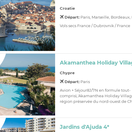
Croatie
Départ:
Paris, Marseille, Bordeaux,
Vols secs France / Dubrovnik / France
Akamanthea Holiday Villa
Chypre
Départ:
Paris
Avion + Séjour8J/7N en formule tout-
comprisL'Akamanthea Holiday Village 
région préservée du nord-ouest de Chy
Jardins d'Ajuda 4*