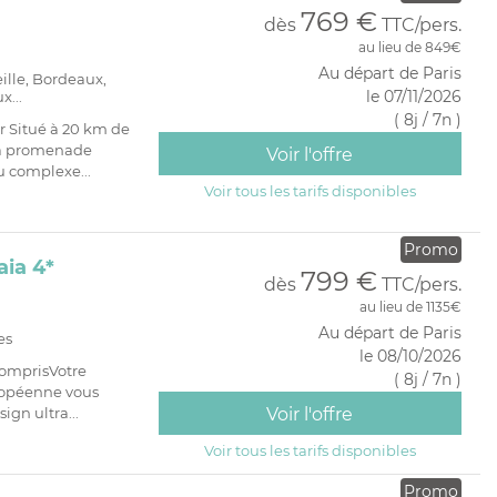
769 €
dès
TTC/pers.
au lieu de 849€
Au départ de Paris
eille, Bordeaux,
le 07/11/2026
x...
( 8j / 7n )
r Situé à 20 km de
 la promenade
Voir l'offre
u complexe...
Voir tous les tarifs disponibles
Promo
aia 4*
799 €
dès
TTC/pers.
au lieu de 1135€
Au départ de Paris
es
le 08/10/2026
comprisVotre
( 8j / 7n )
ropéenne vous
ign ultra...
Voir l'offre
Voir tous les tarifs disponibles
Promo