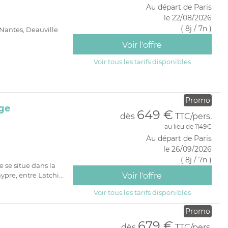
PRIVATIF
Au départ de Paris
le 22/08/2026
( 8j / 7n )
 Nantes, Deauville
Voir l'offre
Voir tous les tarifs disponibles
Promo
ge
649 €
dès
TTC/pers.
au lieu de 1149€
Au départ de Paris
le 26/09/2026
( 8j / 7n )
se situe dans la
pre, entre Latchi...
Voir l'offre
Voir tous les tarifs disponibles
Promo
679 €
dès
TTC/pers.