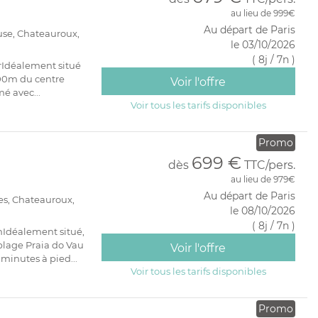
au lieu de 999€
Au départ de Paris
use, Chateauroux,
le 03/10/2026
( 8j / 7n )
rIdéalement situé
 100m du centre
Voir l'offre
é avec...
Voir tous les tarifs disponibles
Promo
699 €
dès
TTC/pers.
au lieu de 979€
Au départ de Paris
es, Chateauroux,
le 08/10/2026
( 8j / 7n )
nIdéalement situé,
plage Praia do Vau
Voir l'offre
 minutes à pied...
Voir tous les tarifs disponibles
Promo