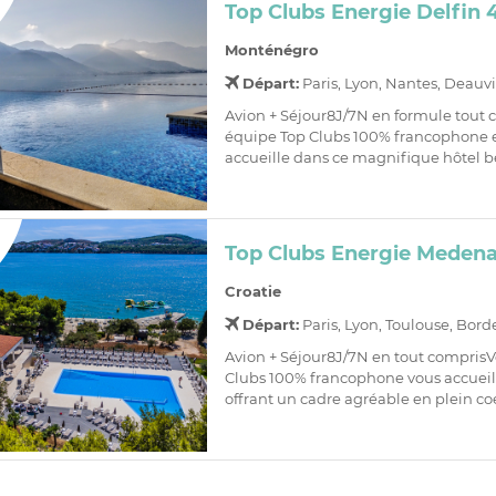
Top Clubs Energie Delfin 
Monténégro
Départ:
Paris, Lyon, Nantes, Deauvi
Avion + Séjour8J/7N en formule tout 
équipe Top Clubs 100% francophone 
accueille dans ce magnifique hôtel bé
Top Clubs Energie Medena
Croatie
Départ:
Paris, Lyon, Toulouse, Bor
Avion + Séjour8J/7N en tout comprisV
Clubs 100% francophone vous accueill
offrant un cadre agréable en plein co