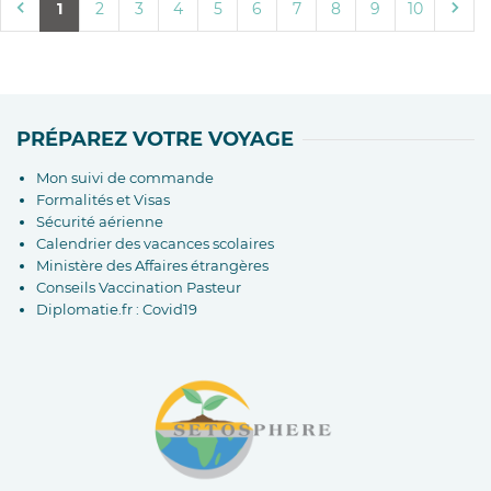
1
2
3
4
5
6
7
8
9
10
PRÉPAREZ VOTRE VOYAGE
Mon suivi de commande
Formalités et Visas
Sécurité aérienne
Calendrier des vacances scolaires
Ministère des Affaires étrangères
Conseils Vaccination Pasteur
Diplomatie.fr : Covid19