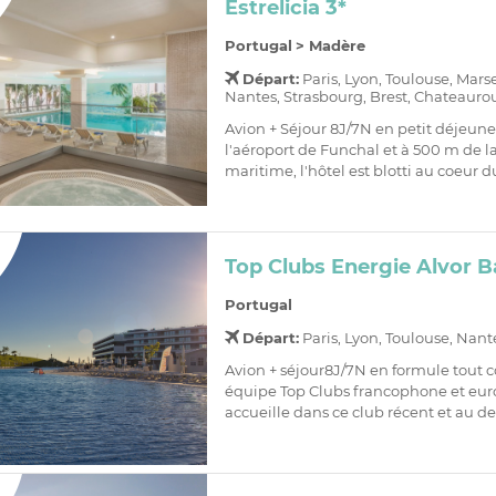
Estrelicia 3*
Portugal
>
Madère
Départ:
Paris, Lyon, Toulouse, Mars
Nantes, Strasbourg, Brest, Chateaurou
Avion + Séjour 8J/7N en petit déjeune
l'aéroport de Funchal et à 500 m de
maritime, l'hôtel est blotti au coeur d
Top Clubs Energie Alvor B
Portugal
Départ:
Paris, Lyon, Toulouse, Nant
Avion + séjour8J/7N en formule tout 
équipe Top Clubs francophone et eu
accueille dans ce club récent et au des