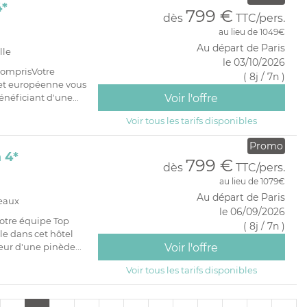
4*
799 €
dès
TTC/pers.
au lieu de 1049€
Au départ de Paris
lle
le 03/10/2026
comprisVotre
( 8j / 7n )
et européenne vous
néficiant d'une...
Voir l'offre
Voir tous les tarifs disponibles
Promo
 4*
799 €
dès
TTC/pers.
au lieu de 1079€
Au départ de Paris
deaux
le 06/09/2026
otre équipe Top
( 8j / 7n )
e dans cet hôtel
eur d'une pinède...
Voir l'offre
Voir tous les tarifs disponibles