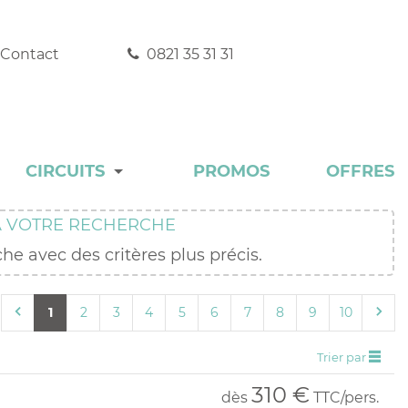
Contact
0821 35 31 31
CIRCUITS
PROMOS
OFFRES
DÉCOUVERTE
 VOTRE RECHERCHE
EXPERT
he avec des critères plus précis.
INCONTOURNABLE
1
2
3
4
5
6
7
8
9
10
RANDONNÉE
Trier par
AUTOTOUR
310 €
dès
TTC/pers.