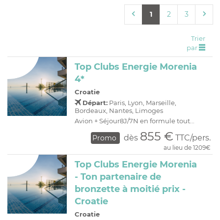
C
H
D
OFFRES
1
2
3
R
E
A
I
Trier
par
O
R
Top Clubs Energie Morenia
C
A
4*
C
P
Croatie
Départ:
Paris, Lyon, Marseille,
Bordeaux, Nantes, Limoges
Avion + Séjour8J/7N en formule tout...
855 €
dès
TTC/pers.
Promo
au lieu de 1209€
Top Clubs Energie Morenia
- Ton partenaire de
bronzette à moitié prix -
Croatie
Croatie