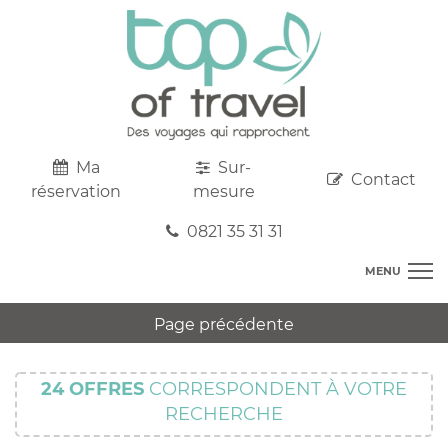
Ma
Sur-
Contact
réservation
mesure
0821 35 31 31
MENU
DESTINATIONS
Page précédente
AU DEPART DE CHEZ VOUS
R
TOP CLUBS
T
24
OFFRES
CORRESPONDENT À VOTRE
R
SEJOURS
RECHERCHE
C
S
R
CIRCUITS
T
M
C
PROMOS