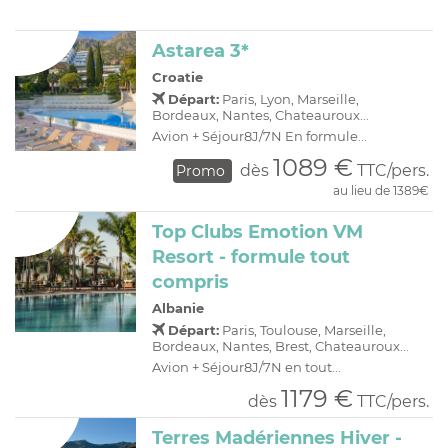
Astarea 3*
Croatie
Départ:
Paris, Lyon, Marseille,
Bordeaux, Nantes, Chateauroux...
Avion + Séjour8J/7N En formule...
1089 €
dès
TTC/pers.
Promo
au lieu de 1389€
Top Clubs Emotion VM
Resort - formule tout
compris
Albanie
Départ:
Paris, Toulouse, Marseille,
Bordeaux, Nantes, Brest, Chateauroux...
Avion + Séjour8J/7N en tout...
1179 €
dès
TTC/pers.
Terres Madériennes Hiver -