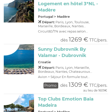
Logement en hôtel 3*NL -
Madère
Portugal
>
Madère
Départ:
Paris, Lyon, Toulouse,
Marseille, Bordeaux, Nantes...
Circuit8J/7N avec repas selon...
1269 €
dès
TTC/pers.
Sunny Dubrovnik By
Valamar - Dubrovnik
Croatie
Départ:
Paris, Lyon, Marseille,
Bordeaux, Nantes, Chateauroux...
Avion + Séjour En formule tout...
1309 €
dès
TTC/pers.
Promo
au lieu de 1609€
Top Clubs Emotion Baia
Madeira
Portugal
>
Madère