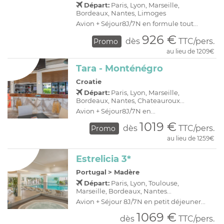
Départ:
Paris, Lyon, Marseille,
Bordeaux, Nantes, Limoges
Avion + Séjour8J/7N en formule tout...
926 €
dès
TTC/pers.
Promo
au lieu de 1209€
Tara - Monténégro
Croatie
Départ:
Paris, Lyon, Marseille,
Bordeaux, Nantes, Chateauroux...
Avion + Séjour8J/7N en...
1019 €
dès
TTC/pers.
Promo
au lieu de 1259€
Estrelicia 3*
Portugal
>
Madère
Départ:
Paris, Lyon, Toulouse,
Marseille, Bordeaux, Nantes...
Avion + Séjour 8J/7N en petit déjeuner...
1069 €
dès
TTC/pers.