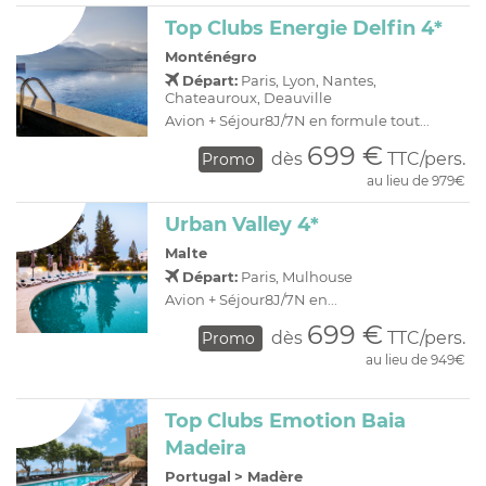
Top Clubs Energie Delfin 4*
Monténégro
Départ:
Paris, Lyon, Nantes,
Chateauroux, Deauville
Avion + Séjour8J/7N en formule tout...
699 €
dès
TTC/pers.
Promo
au lieu de 979€
Urban Valley 4*
Malte
Départ:
Paris, Mulhouse
Avion + Séjour8J/7N en...
699 €
dès
TTC/pers.
Promo
au lieu de 949€
Top Clubs Emotion Baia
Madeira
Portugal
>
Madère