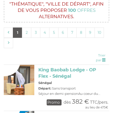
"THÉMATIQUE",
"VILLE DE DÉPART",
AFIN
C
H
D
OFFRES
DE VOUS PROPOSER
100
OFFRES
R
E
ALTERNATIVES.
A
I
O
R
1
2
3
4
5
6
7
8
9
10
C
A
C
P
Trier
par
King Baobab Lodge - OP
Flex - Sénégal
Sénégal
Départ:
Sans transport
Séjour en demi-pensionAu coeur du...
382 €
dès
TTC/pers.
Promo
au lieu de 475€