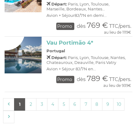
Départ:
Paris, Lyon, Toulouse,
Marseille, Bordeaux, Nantes...
Avion + Séjour8J/7N en demi...
769 €
dès
TTC/pers.
Promo
au lieu de 1119€
Vau Portimão 4*
Portugal
Départ:
Paris, Lyon, Toulouse, Nantes,
Chateauroux, Deauville, Paris Vatry
Avion + Séjour 8J/7N en...
789 €
dès
TTC/pers.
Promo
au lieu de 939€
1
2
3
4
5
6
7
8
9
10