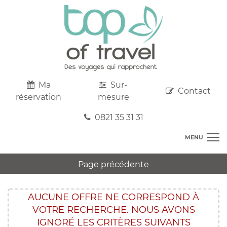
Ma
Sur-
Contact
réservation
mesure
0821 35 31 31
MENU
DESTINATIONS
Page précédente
AU DEPART DE CHEZ VOUS
R
TOP CLUBS
T
AUCUNE OFFRE NE CORRESPOND À
R
SEJOURS
VOTRE RECHERCHE. NOUS AVONS
C
S
R
CIRCUITS
IGNORÉ LES CRITÈRES SUIVANTS
T
M
C
PROMOS