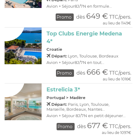
Avion + Séjour8J/7N en formule...
649 €
dès
TTC/pers.
Promo
au lieu de 1149€
Top Clubs Energie Medena
4*
Croatie
Départ:
Lyon, Toulouse, Bordeaux
Avion + Séjour8J/7N en tout...
666 €
dès
TTC/pers.
Promo
au lieu de 1016€
Estrelicia 3*
Portugal
>
Madère
Départ:
Paris, Lyon, Toulouse,
Marseille, Bordeaux, Nantes...
Avion + Séjour 8J/7N en petit déjeuner...
677 €
dès
TTC/pers.
Promo
au lieu de 1097€