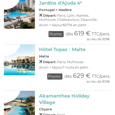
Jardins d'Ajuda 4*
Portugal
>
Madère
Départ:
Paris, Lyon, Nantes,
Mulhouse, Chateauroux, Deauville...
Avion + Séjour8J/7N en petit...
619 €
dès
TTC/pers.
Promo
au lieu de 939€
Hôtel Topaz - Malte
Malte
Départ:
Paris, Mulhouse
Avion + Séjour7 nuits en petit...
629 €
dès
TTC/pers.
Promo
au lieu de 909€
Akamanthea Holiday
Village
Chypre
Départ:
Paris