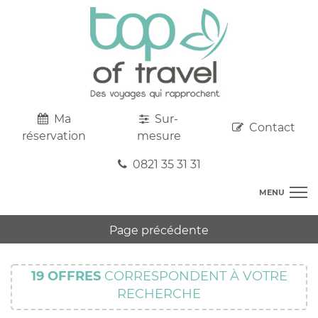
Ma
Sur-
Contact
réservation
mesure
0821 35 31 31
MENU
DESTINATIONS
Page précédente
AU DEPART DE CHEZ VOUS
R
TOP CLUBS
T
19
OFFRES
CORRESPONDENT À VOTRE
R
SEJOURS
RECHERCHE
C
S
R
CIRCUITS
T
M
C
PROMOS