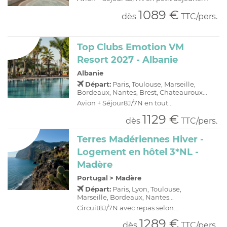
1089 €
dès
TTC/pers.
Top Clubs Emotion VM
Resort 2027 - Albanie
Albanie
Départ:
Paris, Toulouse, Marseille,
Bordeaux, Nantes, Brest, Chateauroux...
Avion + Séjour8J/7N en tout...
1129 €
dès
TTC/pers.
Terres Madériennes Hiver -
Logement en hôtel 3*NL -
Madère
Portugal
>
Madère
Départ:
Paris, Lyon, Toulouse,
Marseille, Bordeaux, Nantes...
Circuit8J/7N avec repas selon...
1289 €
dès
TTC/pers.