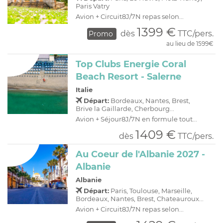
Paris Vatry
Avion + Circuit8J/7N repas selon...
1399 €
dès
TTC/pers.
Promo
au lieu de 1599€
Top Clubs Energie Coral
Beach Resort - Salerne
Italie
Départ:
Bordeaux, Nantes, Brest,
Brive la Gaillarde, Cherbourg...
Avion + Séjour8J/7N en formule tout...
1409 €
dès
TTC/pers.
Au Coeur de l'Albanie 2027 -
Albanie
Albanie
Départ:
Paris, Toulouse, Marseille,
Bordeaux, Nantes, Brest, Chateauroux...
Avion + Circuit8J/7N repas selon...