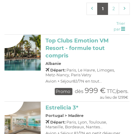
C
H
D
OFFRES
1
2
R
E
A
I
Trier
par
O
R
Top Clubs Emotion VM
C
A
Resort - formule tout
C
P
compris
Albanie
Départ:
Paris, Le Havre, Limoges,
Metz-Nancy, Paris Vatry
Avion + Séjour8J/7N en tout...
999 €
dès
TTC/pers.
Promo
au lieu de 1299€
Estrelicia 3*
Portugal
>
Madère
Départ:
Paris, Lyon, Toulouse,
Marseille, Bordeaux, Nantes...
Avion + Séjour 8J/7N en petit déjeuner...