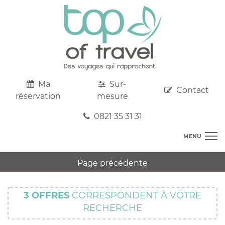
Ma
Sur-
Contact
réservation
mesure
0821 35 31 31
MENU
DESTINATIONS
Page précédente
AU DEPART DE CHEZ VOUS
R
TOP CLUBS
T
3
OFFRES
CORRESPONDENT À VOTRE
R
SEJOURS
RECHERCHE
C
S
R
CIRCUITS
T
M
C
PROMOS