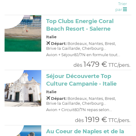
Trier
C
H
D
OFFRES
par
R
E
Top Clubs Energie Coral
A
I
Beach Resort - Salerne
O
R
Italie
C
A
Départ:
Bordeaux, Nantes, Brest,
Brive la Gaillarde, Cherbourg...
C
P
Avion + Séjour8J/7N en formule tout...
1479 €
dès
TTC/pers.
Séjour Découverte Top
Culture Campanie - Italie
Italie
Départ:
Bordeaux, Nantes, Brest,
Brive la Gaillarde, Cherbourg...
Avion + Circuit8J/7N repas selon...
1919 €
dès
TTC/pers.
Au Coeur de Naples et de la