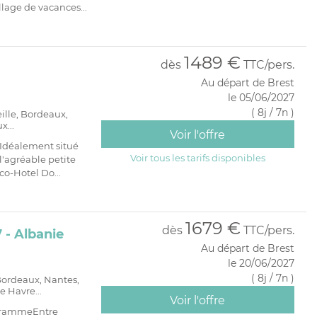
llage de vacances...
1489 €
dès
TTC/pers.
Au départ de Brest
le 05/06/2027
( 8j / 7n )
eille, Bordeaux,
x...
Voir l'offre
Idéalement situé
Voir tous les tarifs disponibles
l'agréable petite
co-Hotel Do...
1679 €
dès
TTC/pers.
 - Albanie
Au départ de Brest
le 20/06/2027
( 8j / 7n )
 Bordeaux, Nantes,
e Havre...
Voir l'offre
ogrammeEntre