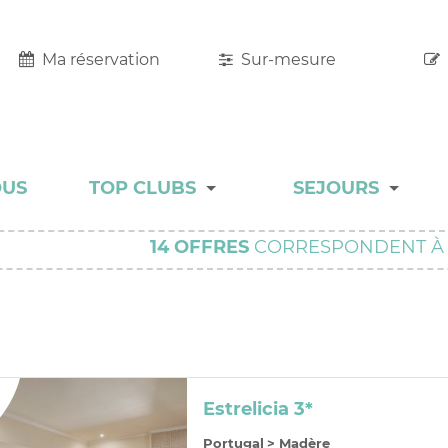
Ma réservation
Sur-mesure
OUS
TOP CLUBS
SEJOURS
TOP CLUBS
MALINS
14
OFFRES
CORRESPONDENT À 
HÔTEL RESORT
ADULT ONLY
CHARME
Estrelicia 3*
COLLECTION
Portugal
>
Madère