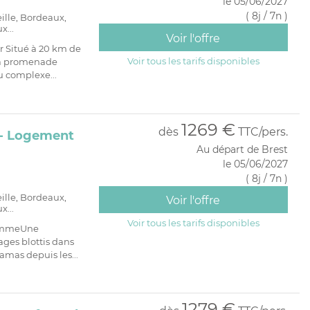
le 05/06/2027
PRIVATIF
( 8j / 7n )
eille, Bordeaux,
x...
Voir l'offre
r Situé à 20 km de
Voir tous les tarifs disponibles
 la promenade
u complexe...
1269 €
dès
TTC/pers.
 - Logement
Au départ de Brest
le 05/06/2027
( 8j / 7n )
eille, Bordeaux,
Voir l'offre
x...
Voir tous les tarifs disponibles
rammeUne
lages blottis dans
mas depuis les...
1279 €