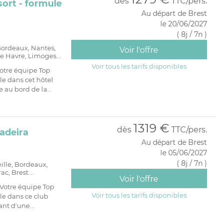
dès
TTC/pers.
ort - formule
Au départ de Brest
le 20/06/2027
( 8j / 7n )
 Bordeaux, Nantes,
Voir l'offre
e Havre, Limoges...
Voir tous les tarifs disponibles
otre équipe Top
e dans cet hôtel
 au bord de la...
1319 €
dès
TTC/pers.
adeira
Au départ de Brest
le 05/06/2027
( 8j / 7n )
eille, Bordeaux,
c, Brest...
Voir l'offre
Votre équipe Top
Voir tous les tarifs disponibles
le dans ce club
nt d'une...