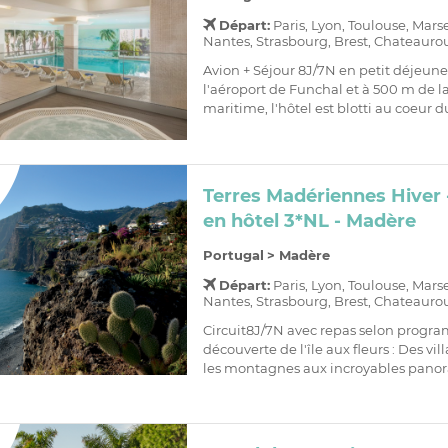
Départ:
Paris, Lyon, Toulouse, Mars
Nantes, Strasbourg, Brest, Chateaurou
Avion + Séjour 8J/7N en petit déjeune
l'aéroport de Funchal et à 500 m de
maritime, l'hôtel est blotti au coeur d
Terres Madériennes Hiver
en hôtel 3*NL - Madère
Portugal
>
Madère
Départ:
Paris, Lyon, Toulouse, Mars
Nantes, Strasbourg, Brest, Chateaurou
Circuit8J/7N avec repas selon prog
découverte de l'île aux fleurs : Des vil
les montagnes aux incroyables panora