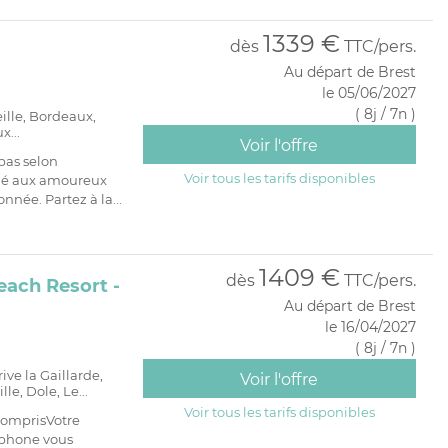
1339 €
dès
TTC/pers.
Au départ de Brest
le 05/06/2027
( 8j / 7n )
eille, Bordeaux,
x...
Voir l'offre
pas selon
Voir tous les tarifs disponibles
é aux amoureux
née. Partez à la...
1409 €
dès
TTC/pers.
each Resort -
Au départ de Brest
le 16/04/2027
( 8j / 7n )
ive la Gaillarde,
Voir l'offre
e, Dole, Le...
Voir tous les tarifs disponibles
comprisVotre
ophone vous