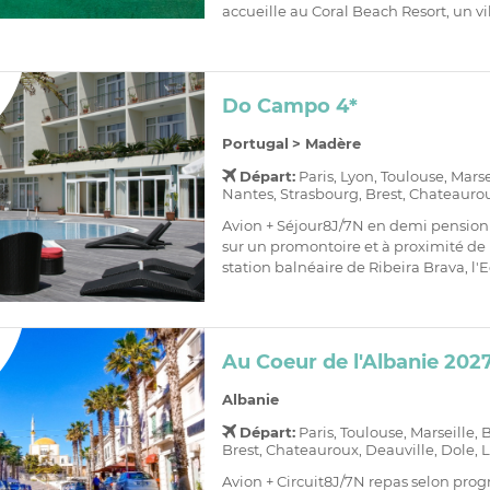
accueille au Coral Beach Resort, un vi
Do Campo 4*
Portugal
>
Madère
Départ:
Paris, Lyon, Toulouse, Mars
Nantes, Strasbourg, Brest, Chateaurou
Avion + Séjour8J/7N en demi pension
sur un promontoire et à proximité de 
station balnéaire de Ribeira Brava, l'E
Au Coeur de l'Albanie 2027
Albanie
Départ:
Paris, Toulouse, Marseille,
Brest, Chateauroux, Deauville, Dole, L
Avion + Circuit8J/7N repas selon pr