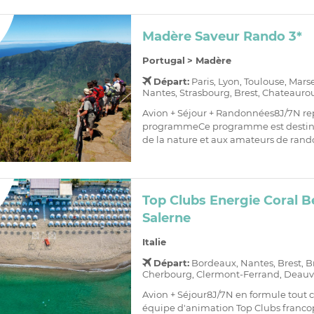
Madère Saveur Rando 3*
Portugal
>
Madère
Départ:
Paris, Lyon, Toulouse, Mars
Nantes, Strasbourg, Brest, Chateaurou
Avion + Séjour + Randonnées8J/7N re
programmeCe programme est destin
de la nature et aux amateurs de randon
Top Clubs Energie Coral B
Salerne
Italie
Départ:
Bordeaux, Nantes, Brest, Br
Cherbourg, Clermont-Ferrand, Deauvill
Avion + Séjour8J/7N en formule tout 
équipe d'animation Top Clubs franc