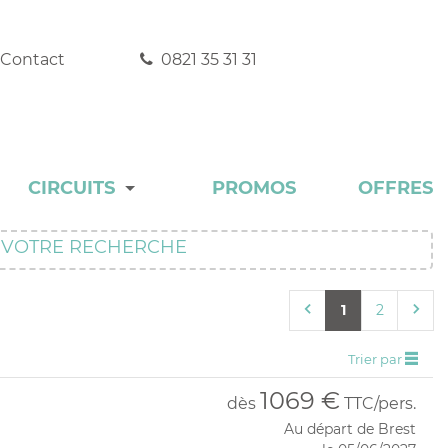
Contact
0821 35 31 31
CIRCUITS
PROMOS
OFFRES
DÉCOUVERTE
VOTRE RECHERCHE
EXPERT
1
2
INCONTOURNABLE
Trier par
RANDONNÉE
1069 €
dès
TTC/pers.
AUTOTOUR
Au départ de Brest