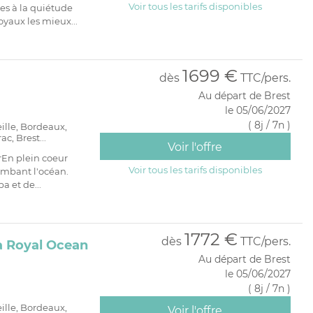
Voir tous les tarifs disponibles
es à la quiétude
oyaux les mieux...
1699 €
dès
TTC/pers.
Au départ de Brest
le 05/06/2027
( 8j / 7n )
eille, Bordeaux,
c, Brest...
Voir l'offre
rEn plein coeur
Voir tous les tarifs disponibles
ombant l'océan.
a et de...
1772 €
dès
TTC/pers.
a Royal Ocean
Au départ de Brest
le 05/06/2027
( 8j / 7n )
eille, Bordeaux,
Voir l'offre