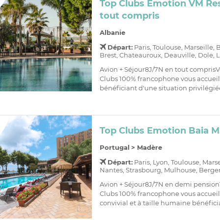
Top Clubs Emotion VM Res
tout compris
Albanie
Départ:
Paris, Toulouse, Marseille,
Brest, Chateauroux, Deauville, Dole, L
Avion + Séjour8J/7N en tout comprisV
Clubs 100% francophone vous accueill
bénéficiant d'une situation privilégiée
Top Clubs Emotion Baia M
Portugal
>
Madère
Départ:
Paris, Lyon, Toulouse, Mars
Nantes, Strasbourg, Mulhouse, Bergera
Avion + Séjour8J/7N en demi pension
Clubs 100% francophone vous accueil
convivial et à taille humaine bénéficia