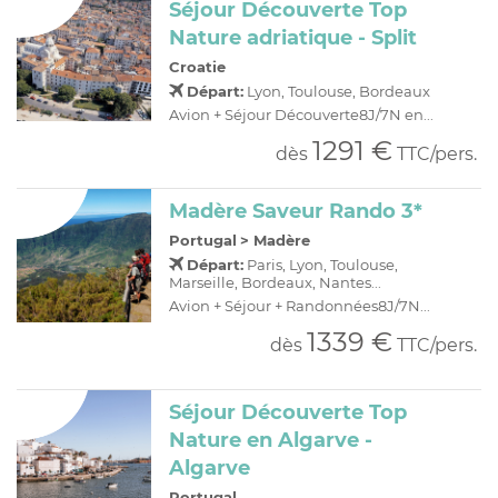
Séjour Découverte Top
Nature adriatique - Split
Croatie
Départ:
Lyon, Toulouse, Bordeaux
Avion + Séjour Découverte8J/7N en...
1291 €
dès
TTC/pers.
Madère Saveur Rando 3*
Portugal
>
Madère
Départ:
Paris, Lyon, Toulouse,
Marseille, Bordeaux, Nantes...
Avion + Séjour + Randonnées8J/7N...
1339 €
dès
TTC/pers.
Séjour Découverte Top
Nature en Algarve -
Algarve
Portugal