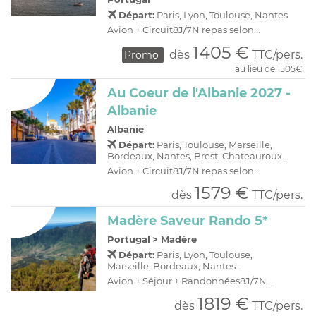
Départ:
Paris, Lyon, Toulouse, Nantes
Avion + Circuit8J/7N repas selon...
1405 €
dès
TTC/pers.
Promo
au lieu de 1505€
Au Coeur de l'Albanie 2027 -
Albanie
Albanie
Départ:
Paris, Toulouse, Marseille,
Bordeaux, Nantes, Brest, Chateauroux...
Avion + Circuit8J/7N repas selon...
1579 €
dès
TTC/pers.
Madère Saveur Rando 5*
Portugal
>
Madère
Départ:
Paris, Lyon, Toulouse,
Marseille, Bordeaux, Nantes...
Avion + Séjour + Randonnées8J/7N...
1819 €
dès
TTC/pers.