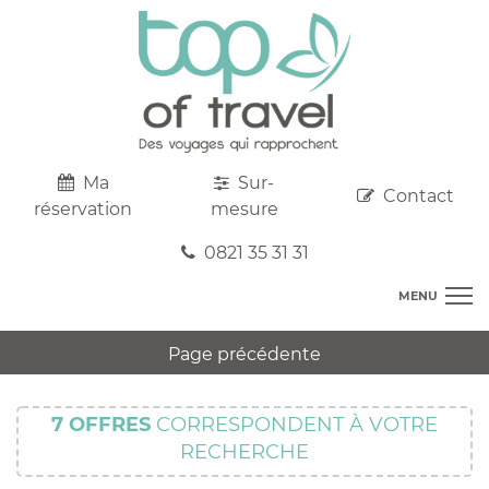
Ma
Sur-
Contact
réservation
mesure
0821 35 31 31
MENU
DESTINATIONS
Page précédente
AU DEPART DE CHEZ VOUS
R
TOP CLUBS
T
7
OFFRES
CORRESPONDENT À VOTRE
R
SEJOURS
RECHERCHE
C
S
R
CIRCUITS
T
M
C
PROMOS