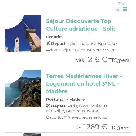
Trier
C
H
D
OFFRES
par
R
E
Séjour Découverte Top
A
I
Culture adriatique - Split
O
R
Croatie
C
A
Départ:
Lyon, Toulouse, Bordeaux
C
P
Avion + Séjour Découverte8J/7N en...
1216 €
dès
TTC/pers.
Terres Madériennes Hiver -
Logement en hôtel 3*NL -
Madère
Portugal
>
Madère
Départ:
Paris, Lyon, Toulouse,
Marseille, Bordeaux, Nantes...
Circuit8J/7N avec repas selon...
1269 €
dès
TTC/pers.