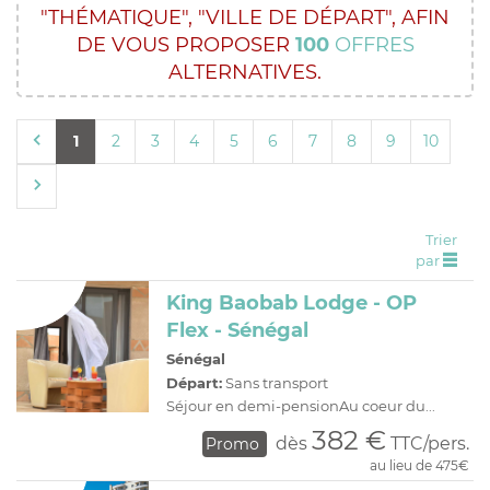
"THÉMATIQUE",
"VILLE DE DÉPART",
AFIN
C
H
D
OFFRES
DE VOUS PROPOSER
100
OFFRES
R
E
ALTERNATIVES.
A
I
O
R
1
2
3
4
5
6
7
8
9
10
C
A
C
P
Trier
par
King Baobab Lodge - OP
Flex - Sénégal
Sénégal
Départ:
Sans transport
Séjour en demi-pensionAu coeur du...
382 €
dès
TTC/pers.
Promo
au lieu de 475€