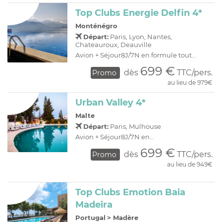
Top Clubs Energie Delfin 4*
Monténégro
Départ:
Paris, Lyon, Nantes,
Chateauroux, Deauville
Avion + Séjour8J/7N en formule tout...
699 €
dès
TTC/pers.
Promo
au lieu de 979€
Urban Valley 4*
Malte
Départ:
Paris, Mulhouse
Avion + Séjour8J/7N en...
699 €
dès
TTC/pers.
Promo
au lieu de 949€
Top Clubs Emotion Baia
Madeira
Portugal
>
Madère