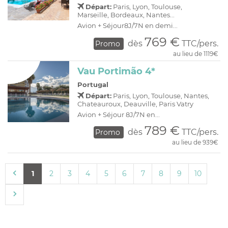
Départ:
Paris, Lyon, Toulouse,
Marseille, Bordeaux, Nantes...
Avion + Séjour8J/7N en demi...
769 €
dès
TTC/pers.
Promo
au lieu de 1119€
Vau Portimão 4*
Portugal
Départ:
Paris, Lyon, Toulouse, Nantes,
Chateauroux, Deauville, Paris Vatry
Avion + Séjour 8J/7N en...
789 €
dès
TTC/pers.
Promo
au lieu de 939€
1
2
3
4
5
6
7
8
9
10