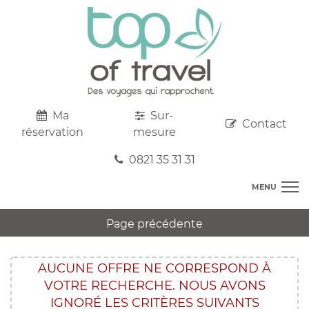
Ma
Sur-
Contact
réservation
mesure
0821 35 31 31
MENU
DESTINATIONS
Page précédente
AU DEPART DE CHEZ VOUS
R
TOP CLUBS
T
AUCUNE OFFRE NE CORRESPOND À
R
SEJOURS
VOTRE RECHERCHE. NOUS AVONS
C
S
R
CIRCUITS
IGNORÉ LES CRITÈRES SUIVANTS
T
M
C
PROMOS