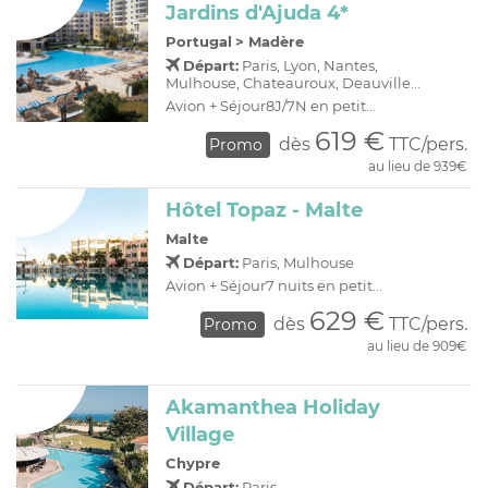
Jardins d'Ajuda 4*
Portugal
>
Madère
Départ:
Paris, Lyon, Nantes,
Mulhouse, Chateauroux, Deauville...
Avion + Séjour8J/7N en petit...
619 €
dès
TTC/pers.
Promo
au lieu de 939€
Hôtel Topaz - Malte
Malte
Départ:
Paris, Mulhouse
Avion + Séjour7 nuits en petit...
629 €
dès
TTC/pers.
Promo
au lieu de 909€
Akamanthea Holiday
Village
Chypre
Départ:
Paris