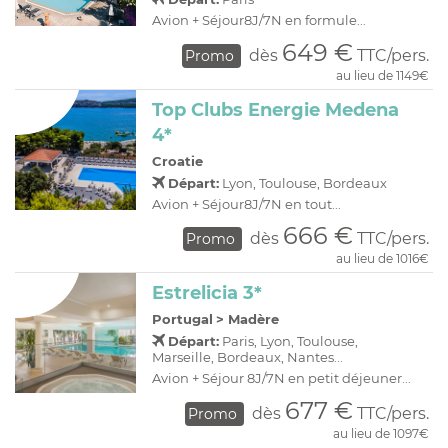
Avion + Séjour8J/7N en formule...
649 €
dès
TTC/pers.
Promo
au lieu de 1149€
Top Clubs Energie Medena
4*
Croatie
Départ:
Lyon, Toulouse, Bordeaux
Avion + Séjour8J/7N en tout...
666 €
dès
TTC/pers.
Promo
au lieu de 1016€
Estrelicia 3*
Portugal
>
Madère
Départ:
Paris, Lyon, Toulouse,
Marseille, Bordeaux, Nantes...
Avion + Séjour 8J/7N en petit déjeuner...
677 €
dès
TTC/pers.
Promo
au lieu de 1097€