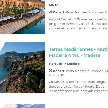
Malte
Départ:
Paris, Nantes, Mulhouse, D
Avion + Circuit8J/7N avec repas selon
programmeDécouverte de l'archipel 
surprenant mélange culturel qui réso
Terres Madériennes - Mut
Madeira 4*NL - Madère
Portugal
>
Madère
Départ:
Paris, Nantes, Mulhouse, C
Deauville
Circuit8J/7N avec repas selon prog
découverte de l'île aux fleurs : Des vil
les montagnes aux incroyables panora