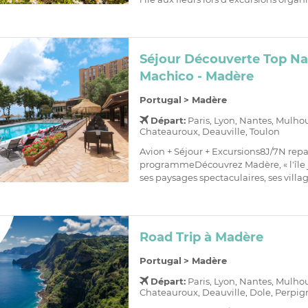
Séjour Découverte Top Na
Machico - Madère
Portugal
>
Madère
Départ:
Paris, Lyon, Nantes, Mulho
Chateauroux, Deauville, Toulon
Avion + Séjour + Excursions8J/7N repa
programmeDécouvrez Madère, « l'île ja
ses paysages spectaculaires, ses villa
Road Trip à Madère
Portugal
>
Madère
Départ:
Paris, Lyon, Nantes, Mulho
Chateauroux, Deauville, Dole, Perpig