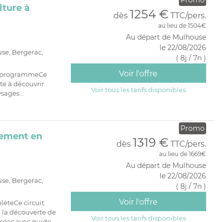
lture à
1254 €
dès
TTC/pers.
au lieu de 1504€
Au départ de Mulhouse
le 22/08/2026
use, Bergerac,
( 8j / 7n )
Voir l'offre
on programmeCe
te à découvrir
Voir tous les tarifs disponibles
ysages...
Promo
gement en
1319 €
dès
TTC/pers.
au lieu de 1669€
Au départ de Mulhouse
le 22/08/2026
use, Bergerac,
( 8j / 7n )
Voir l'offre
lèteCe circuit
 la découverte de
Voir tous les tarifs disponibles
isées avec guide...