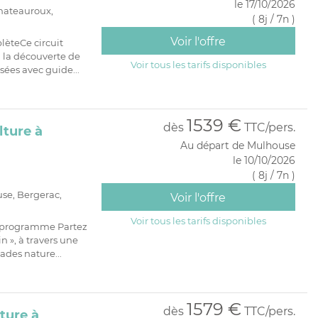
le 17/10/2026
hateauroux,
( 8j / 7n )
Voir l'offre
lèteCe circuit
 la découverte de
Voir tous les tarifs disponibles
isées avec guide...
1539 €
dès
TTC/pers.
lture à
Au départ de Mulhouse
le 10/10/2026
( 8j / 7n )
use, Bergerac,
Voir l'offre
Voir tous les tarifs disponibles
n programme Partez
in », à travers une
des nature...
1579 €
dès
TTC/pers.
ture à