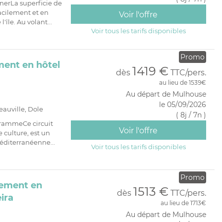
nerLa superficie de
acilement et en
Voir l'offre
'île. Au volant...
Voir tous les tarifs disponibles
Promo
ment en hôtel
1419 €
dès
TTC/pers.
au lieu de 1539€
Au départ de Mulhouse
le 05/09/2026
eauville, Dole
( 8j / 7n )
grammeCe circuit
Voir l'offre
 culture, est un
éditerranéenne...
Voir tous les tarifs disponibles
Promo
gement en
1513 €
dès
TTC/pers.
ira
au lieu de 1713€
Au départ de Mulhouse