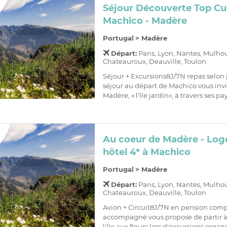
Séjour Découverte Top Cu
Machico - Madère
Portugal
>
Madère
Départ:
Paris, Lyon, Nantes, Mulho
Chateauroux, Deauville, Toulon
Séjour + Excursions8J/7N repas sel
séjour au départ de Machico vous invi
Madère, « l'île jardin», à travers ses pa
Au coeur de Madère - Lo
hôtel 4* à Machico
Portugal
>
Madère
Départ:
Paris, Lyon, Nantes, Mulho
Chateauroux, Deauville, Toulon
Avion + Circuit8J/7N en pension comp
accompagné vous propose de partir à
l'île aux fleurs lors d'excursions organ