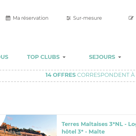
Ma réservation
Sur-mesure
OUS
TOP CLUBS
SEJOURS
TOP CLUBS
MALINS
14
OFFRES
CORRESPONDENT À 
HÔTEL RESORT
ADULT ONLY
CHARME
Terres Maltaises 3*NL - 
COLLECTION
hôtel 3* - Malte