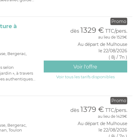
Promo
ture à
1329 €
dès
TTC/pers.
au lieu de 1529€
Au départ de Mulhouse
le 22/08/2026
use, Bergerac,
( 8j / 7n )
Voir l'offre
s selon
rdin », à travers
Voir tous les tarifs disponibles
ges authentiques...
Promo
1379 €
dès
TTC/pers.
au lieu de 1429€
Au départ de Mulhouse
use, Bergerac,
le 22/08/2026
nan, Toulon
( 8j / 7n )