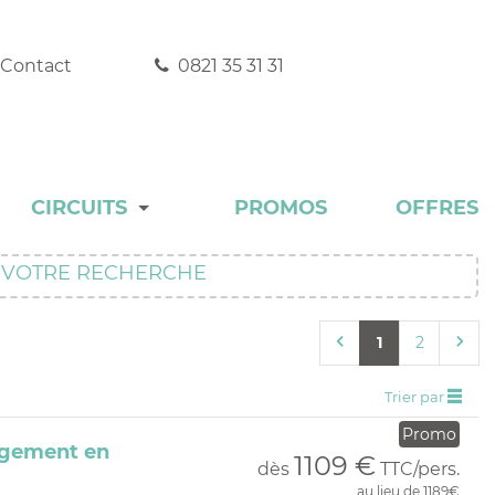
Contact
0821 35 31 31
CIRCUITS
PROMOS
OFFRES
DÉCOUVERTE
VOTRE RECHERCHE
EXPERT
1
2
INCONTOURNABLE
Trier par
RANDONNÉE
Promo
Logement en
AUTOTOUR
1109 €
dès
TTC/pers.
au lieu de 1189€