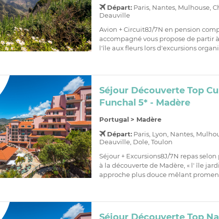
Départ:
Paris, Nantes, Mulhouse, C
Deauville
Avion + Circuit8J/7N en pension comp
accompagné vous propose de partir à
l'île aux fleurs lors d'excursions organ
Séjour Découverte Top Cu
Funchal 5* - Madère
Portugal
>
Madère
Départ:
Paris, Lyon, Nantes, Mulho
Deauville, Dole, Toulon
Séjour + Excursions8J/7N repas selo
à la découverte de Madère, « l' île jard
approche plus douce mêlant promena
Séjour Découverte Top Na