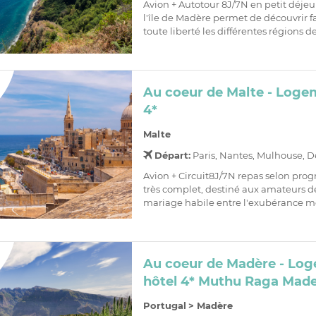
Avion + Autotour 8J/7N en petit déjeu
l'île de Madère permet de découvrir f
toute liberté les différentes régions de l
Au coeur de Malte - Loge
4*
Malte
Départ:
Paris, Nantes, Mulhouse, D
Avion + Circuit8J/7N repas selon pro
très complet, destiné aux amateurs de
mariage habile entre l'exubérance m
Au coeur de Madère - Lo
hôtel 4* Muthu Raga Made
Portugal
>
Madère