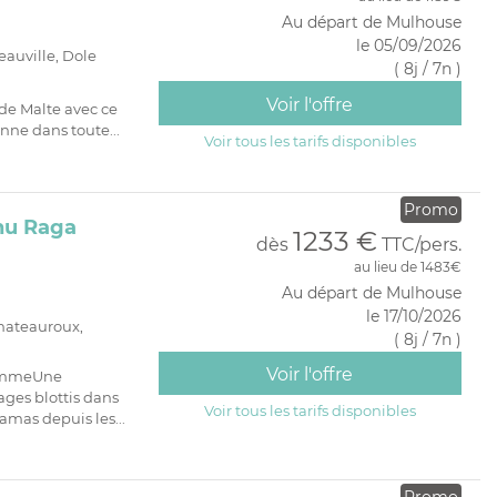
PRIVATIF
Au départ de Mulhouse
le 05/09/2026
eauville, Dole
( 8j / 7n )
Voir l'offre
de Malte avec ce
nne dans toute...
Voir tous les tarifs disponibles
Promo
hu Raga
1233 €
dès
TTC/pers.
au lieu de 1483€
Au départ de Mulhouse
le 17/10/2026
hateauroux,
( 8j / 7n )
Voir l'offre
rammeUne
lages blottis dans
Voir tous les tarifs disponibles
mas depuis les...
Promo