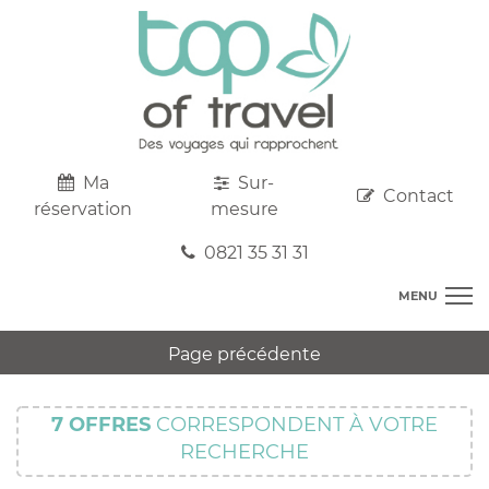
Ma
Sur-
Contact
réservation
mesure
0821 35 31 31
MENU
DESTINATIONS
Page précédente
AU DEPART DE CHEZ VOUS
R
TOP CLUBS
T
7
OFFRES
CORRESPONDENT À VOTRE
R
SEJOURS
RECHERCHE
C
S
R
CIRCUITS
T
M
C
PROMOS