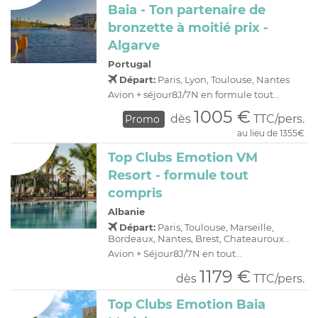
Baia - Ton partenaire de
bronzette à moitié prix -
Algarve
Portugal
Départ:
Paris, Lyon, Toulouse, Nantes
Avion + séjour8J/7N en formule tout...
1005 €
dès
TTC/pers.
Promo
au lieu de 1355€
Top Clubs Emotion VM
Resort - formule tout
compris
Albanie
Départ:
Paris, Toulouse, Marseille,
Bordeaux, Nantes, Brest, Chateauroux...
Avion + Séjour8J/7N en tout...
1179 €
dès
TTC/pers.
Top Clubs Emotion Baia