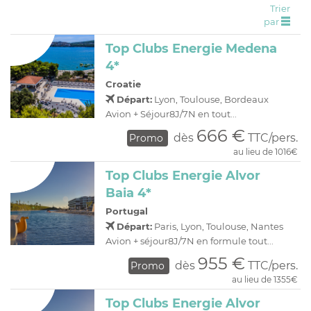
Trier
C
H
D
OFFRES
par
R
E
Top Clubs Energie Medena
A
I
4*
O
R
Croatie
C
A
Départ:
Lyon, Toulouse, Bordeaux
C
P
Avion + Séjour8J/7N en tout...
666 €
dès
TTC/pers.
Promo
au lieu de 1016€
Top Clubs Energie Alvor
Baia 4*
Portugal
Départ:
Paris, Lyon, Toulouse, Nantes
Avion + séjour8J/7N en formule tout...
955 €
dès
TTC/pers.
Promo
au lieu de 1355€
Top Clubs Energie Alvor