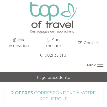
Ma
Sur-
Contact
réservation
mesure
0821 35 31 31
MENU
DESTINATIONS
Page précédente
AU DEPART DE CHEZ VOUS
R
TOP CLUBS
T
2
OFFRES
CORRESPONDENT À VOTRE
R
SEJOURS
RECHERCHE
C
S
R
CIRCUITS
T
M
C
PROMOS