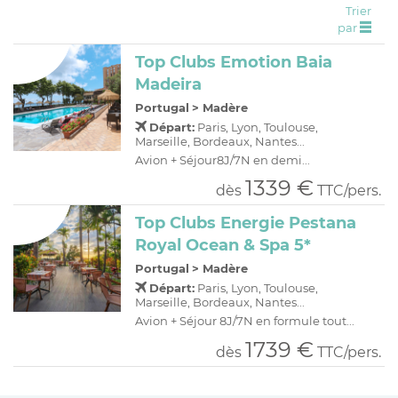
Trier
C
H
D
OFFRES
par
R
E
Top Clubs Emotion Baia
A
I
Madeira
O
R
Portugal
>
Madère
C
A
Départ:
Paris, Lyon, Toulouse,
Marseille, Bordeaux, Nantes...
C
P
Avion + Séjour8J/7N en demi...
1339 €
dès
TTC/pers.
Top Clubs Energie Pestana
Royal Ocean & Spa 5*
Portugal
>
Madère
Départ:
Paris, Lyon, Toulouse,
Marseille, Bordeaux, Nantes...
Avion + Séjour 8J/7N en formule tout...
1739 €
dès
TTC/pers.