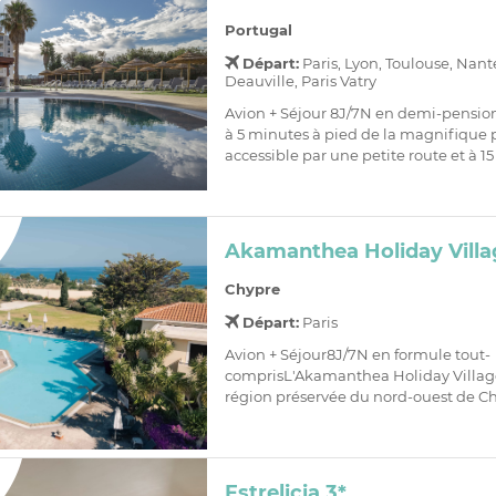
Portugal
Départ:
Paris, Lyon, Toulouse, Nant
Deauville, Paris Vatry
Avion + Séjour 8J/7N en demi-pensio
à 5 minutes à pied de la magnifique 
accessible par une petite route et à 15
Akamanthea Holiday Villa
Chypre
Départ:
Paris
Avion + Séjour8J/7N en formule tout-
comprisL'Akamanthea Holiday Village 
région préservée du nord-ouest de Chy
Estrelicia 3*