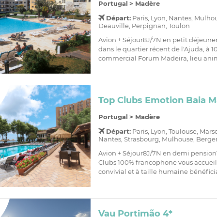
Portugal
>
Madère
Départ:
Paris, Lyon, Nantes, Mulho
Deauville, Perpignan, Toulon
Avion + Séjour8J/7N en petit déjeune
dans le quartier récent de l'Ajuda, à
commercial Forum Madeira, lieu anim
Top Clubs Emotion Baia M
Portugal
>
Madère
Départ:
Paris, Lyon, Toulouse, Mars
Nantes, Strasbourg, Mulhouse, Bergera
Avion + Séjour8J/7N en demi pension
Clubs 100% francophone vous accueil
convivial et à taille humaine bénéficia
Vau Portimão 4*