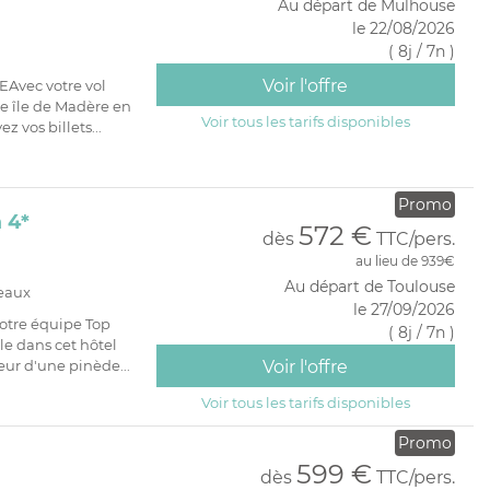
Au départ de Mulhouse
le 22/08/2026
( 8j / 7n )
Voir l'offre
vec votre vol
se île de Madère en
Voir tous les tarifs disponibles
z vos billets...
Promo
 4*
572 €
dès
TTC/pers.
au lieu de 939€
Au départ de Toulouse
deaux
le 27/09/2026
otre équipe Top
( 8j / 7n )
e dans cet hôtel
eur d'une pinède...
Voir l'offre
Voir tous les tarifs disponibles
Promo
599 €
dès
TTC/pers.