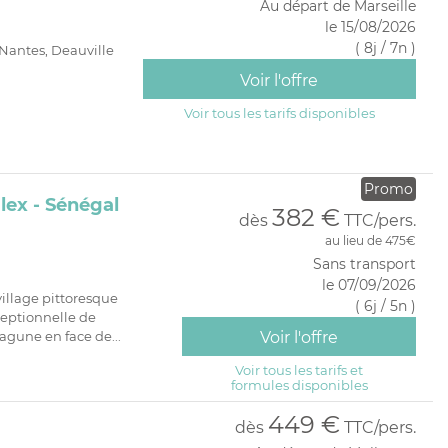
Au départ de Marseille
PRIVATIF
le 15/08/2026
( 8j / 7n )
 Nantes, Deauville
Voir l'offre
Voir tous les tarifs disponibles
Promo
lex - Sénégal
382 €
dès
TTC/pers.
au lieu de 475€
Sans transport
le 07/09/2026
illage pittoresque
( 6j / 5n )
ceptionnelle de
agune en face de...
Voir l'offre
Voir tous les tarifs et
formules disponibles
449 €
dès
TTC/pers.