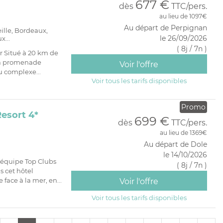
677 €
dès
TTC/pers.
au lieu de 1097€
Au départ de Perpignan
eille, Bordeaux,
le 26/09/2026
x...
( 8j / 7n )
r Situé à 20 km de
 la promenade
Voir l'offre
u complexe...
Voir tous les tarifs disponibles
Promo
Resort 4*
699 €
dès
TTC/pers.
au lieu de 1369€
Au départ de Dole
le 14/10/2026
 équipe Top Clubs
( 8j / 7n )
 cet hôtel
 face à la mer, en...
Voir l'offre
Voir tous les tarifs disponibles