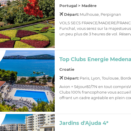
Portugal
>
Madère
Départ:
Mulhouse, Perpignan
VOLS SECS FRANCE/MADERE/FRANCEA
Funchal, vous serez sur la majestueu
un peu plus de 3 heures de vol. Réserve
Top Clubs Energie Medena
Croatie
Départ:
Paris, Lyon, Toulouse, Bor
Avion + Séjour8J/7N en tout comprisV
Clubs 100% francophone vous accueill
offrant un cadre agréable en plein co
Jardins d'Ajuda 4*