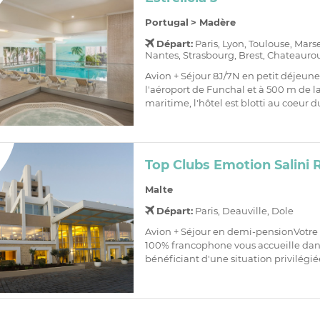
Portugal
>
Madère
Départ:
Paris, Lyon, Toulouse, Mars
Nantes, Strasbourg, Brest, Chateaurou
Avion + Séjour 8J/7N en petit déjeune
l'aéroport de Funchal et à 500 m de
maritime, l'hôtel est blotti au coeur d
Top Clubs Emotion Salini 
Malte
Départ:
Paris, Deauville, Dole
Avion + Séjour en demi-pensionVotre
100% francophone vous accueille dans
bénéficiant d'une situation privilégiée