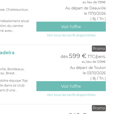
au lieu de 1199€
Au départ de Deauville
use, Chateauroux,
le 17/10/2026
( 8j / 7n )
rIdéalement situé
 100m du centre
Voir l'offre
é avec...
Voir tous les tarifs disponibles
Promo
adeira
599 €
dès
TTC/pers.
au lieu de 1299€
Au départ de Toulon
eille, Bordeaux,
le 03/10/2026
c, Brest...
( 8j / 7n )
Votre équipe Top
le dans ce club
Voir l'offre
nt d'une...
Voir tous les tarifs disponibles
Promo