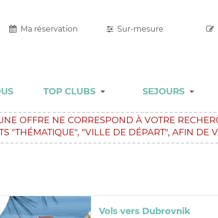
Ma réservation
Sur-mesure
OUS
TOP CLUBS
SEJOURS
TOP CLUBS
MALINS
UNE OFFRE NE CORRESPOND À VOTRE RECHERC
TS
"THÉMATIQUE",
"VILLE DE DÉPART",
AFIN DE 
HÔTEL RESORT
ADULT ONLY
CHARME
COLLECTION
Vols vers Dubrovnik