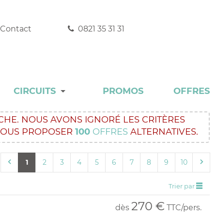
Contact
0821 35 31 31
CIRCUITS
PROMOS
OFFRES
DÉCOUVERTE
HE. NOUS AVONS IGNORÉ LES CRITÈRES
VOUS PROPOSER
100
OFFRES
ALTERNATIVES.
EXPERT
INCONTOURNABLE
1
2
3
4
5
6
7
8
9
10
RANDONNÉE
Trier par
AUTOTOUR
270 €
dès
TTC/pers.