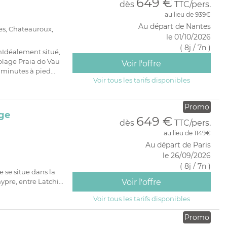
649 €
dès
TTC/pers.
au lieu de 939€
Au départ de Nantes
es, Chateauroux,
le 01/10/2026
( 8j / 7n )
nIdéalement situé,
plage Praia do Vau
Voir l'offre
 minutes à pied...
Voir tous les tarifs disponibles
Promo
ge
649 €
dès
TTC/pers.
au lieu de 1149€
Au départ de Paris
le 26/09/2026
( 8j / 7n )
se situe dans la
pre, entre Latchi...
Voir l'offre
Voir tous les tarifs disponibles
Promo