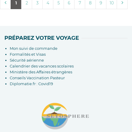
1
2
3
4
5
6
7
8
9
10
PRÉPAREZ VOTRE VOYAGE
Mon suivi de commande
Formalités et Visas
Sécurité aérienne
Calendrier des vacances scolaires
Ministère des Affaires étrangères
Conseils Vaccination Pasteur
Diplomatie.fr : Covid19