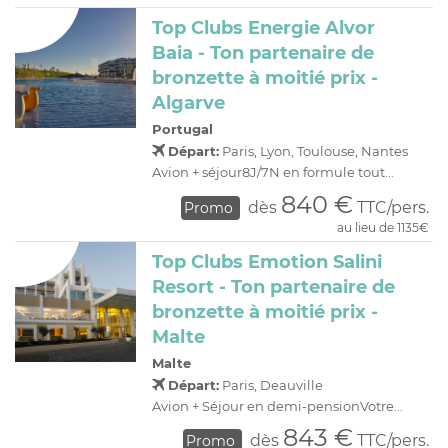
Top Clubs Energie Alvor
Baia - Ton partenaire de
bronzette à moitié prix -
Algarve
Portugal
Départ:
Paris, Lyon, Toulouse, Nantes
Avion + séjour8J/7N en formule tout...
840 €
dès
TTC/pers.
Promo
au lieu de 1135€
Top Clubs Emotion Salini
Resort - Ton partenaire de
bronzette à moitié prix -
Malte
Malte
Départ:
Paris, Deauville
Avion + Séjour en demi-pensionVotre...
843 €
dès
TTC/pers.
Promo