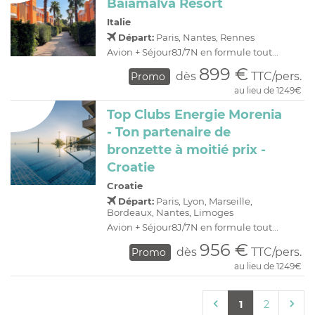
Baiamalva Resort
Italie
Départ:
Paris, Nantes, Rennes
Avion + Séjour8J/7N en formule tout...
899 €
dès
TTC/pers.
Promo
au lieu de 1249€
Top Clubs Energie Morenia
- Ton partenaire de
bronzette à moitié prix -
Croatie
Croatie
Départ:
Paris, Lyon, Marseille,
Bordeaux, Nantes, Limoges
Avion + Séjour8J/7N en formule tout...
956 €
dès
TTC/pers.
Promo
au lieu de 1249€
1
2