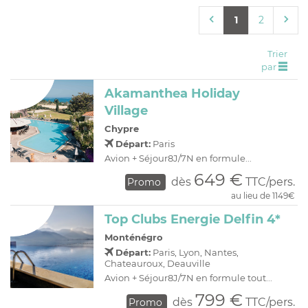
C
H
D
OFFRES
1
2
R
E
A
I
Trier
par
O
R
Akamanthea Holiday
C
A
Village
C
P
Chypre
Départ:
Paris
Avion + Séjour8J/7N en formule...
649 €
dès
TTC/pers.
Promo
au lieu de 1149€
Top Clubs Energie Delfin 4*
Monténégro
Départ:
Paris, Lyon, Nantes,
Chateauroux, Deauville
Avion + Séjour8J/7N en formule tout...
799 €
dès
TTC/pers.
Promo