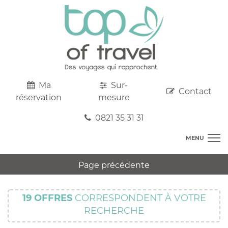
Ma
Sur-
Contact
réservation
mesure
0821 35 31 31
MENU
DESTINATIONS
Page précédente
AU DEPART DE CHEZ VOUS
R
TOP CLUBS
T
19
OFFRES
CORRESPONDENT À VOTRE
R
SEJOURS
RECHERCHE
C
S
R
CIRCUITS
T
M
C
PROMOS