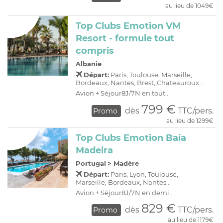
au lieu de 1049€
Top Clubs Emotion VM
Resort - formule tout
compris
Albanie
Départ:
Paris, Toulouse, Marseille,
Bordeaux, Nantes, Brest, Chateauroux...
Avion + Séjour8J/7N en tout...
799 €
dès
TTC/pers.
Promo
au lieu de 1299€
Top Clubs Emotion Baia
Madeira
Portugal
>
Madère
Départ:
Paris, Lyon, Toulouse,
Marseille, Bordeaux, Nantes...
Avion + Séjour8J/7N en demi...
829 €
dès
TTC/pers.
Promo
au lieu de 1179€