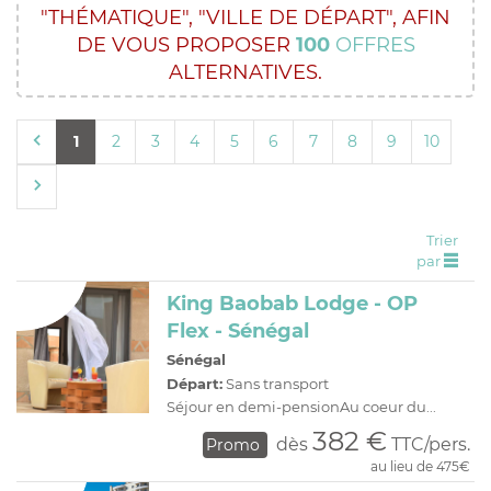
"THÉMATIQUE",
"VILLE DE DÉPART",
AFIN
C
H
D
OFFRES
DE VOUS PROPOSER
100
OFFRES
R
E
ALTERNATIVES.
A
I
O
R
1
2
3
4
5
6
7
8
9
10
C
A
C
P
Trier
par
King Baobab Lodge - OP
Flex - Sénégal
Sénégal
Départ:
Sans transport
Séjour en demi-pensionAu coeur du...
382 €
dès
TTC/pers.
Promo
au lieu de 475€