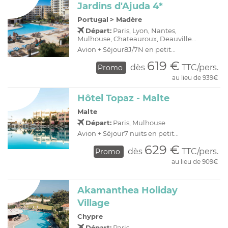
Jardins d'Ajuda 4*
Portugal
>
Madère
Départ:
Paris, Lyon, Nantes,
Mulhouse, Chateauroux, Deauville...
Avion + Séjour8J/7N en petit...
619 €
dès
TTC/pers.
Promo
au lieu de 939€
Hôtel Topaz - Malte
Malte
Départ:
Paris, Mulhouse
Avion + Séjour7 nuits en petit...
629 €
dès
TTC/pers.
Promo
au lieu de 909€
Akamanthea Holiday
Village
Chypre
Départ:
Paris