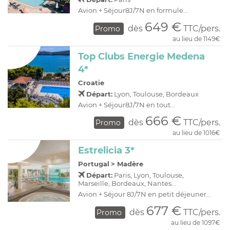
Avion + Séjour8J/7N en formule...
649 €
dès
TTC/pers.
Promo
au lieu de 1149€
Top Clubs Energie Medena
4*
Croatie
Départ:
Lyon, Toulouse, Bordeaux
Avion + Séjour8J/7N en tout...
666 €
dès
TTC/pers.
Promo
au lieu de 1016€
Estrelicia 3*
Portugal
>
Madère
Départ:
Paris, Lyon, Toulouse,
Marseille, Bordeaux, Nantes...
Avion + Séjour 8J/7N en petit déjeuner...
677 €
dès
TTC/pers.
Promo
au lieu de 1097€