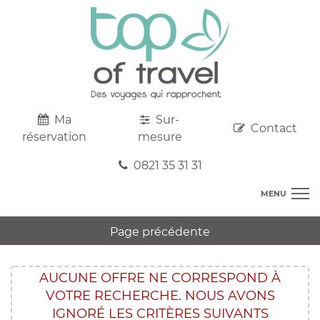
Ma
Sur-
Contact
réservation
mesure
0821 35 31 31
MENU
DESTINATIONS
Page précédente
AU DEPART DE CHEZ VOUS
R
TOP CLUBS
T
AUCUNE OFFRE NE CORRESPOND À
R
SEJOURS
VOTRE RECHERCHE. NOUS AVONS
C
S
R
CIRCUITS
IGNORÉ LES CRITÈRES SUIVANTS
T
M
C
PROMOS