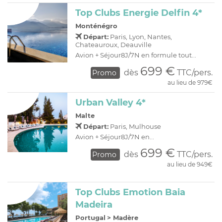
Top Clubs Energie Delfin 4*
Monténégro
Départ:
Paris, Lyon, Nantes,
Chateauroux, Deauville
Avion + Séjour8J/7N en formule tout...
699 €
dès
TTC/pers.
Promo
au lieu de 979€
Urban Valley 4*
Malte
Départ:
Paris, Mulhouse
Avion + Séjour8J/7N en...
699 €
dès
TTC/pers.
Promo
au lieu de 949€
Top Clubs Emotion Baia
Madeira
Portugal
>
Madère