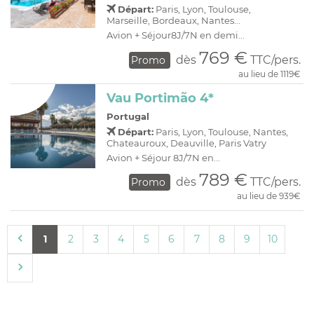
Départ:
Paris, Lyon, Toulouse,
Marseille, Bordeaux, Nantes...
Avion + Séjour8J/7N en demi...
769 €
dès
TTC/pers.
Promo
au lieu de 1119€
Vau Portimão 4*
Portugal
Départ:
Paris, Lyon, Toulouse, Nantes,
Chateauroux, Deauville, Paris Vatry
Avion + Séjour 8J/7N en...
789 €
dès
TTC/pers.
Promo
au lieu de 939€
1
2
3
4
5
6
7
8
9
10