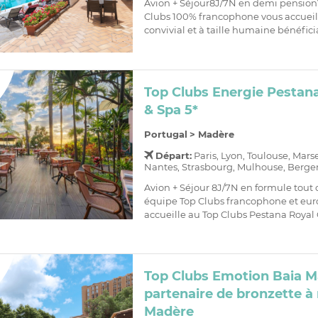
Avion + Séjour8J/7N en demi pension
Clubs 100% francophone vous accueil
convivial et à taille humaine bénéficia
Top Clubs Energie Pestan
& Spa 5*
Portugal
>
Madère
Départ:
Paris, Lyon, Toulouse, Mars
Nantes, Strasbourg, Mulhouse, Bergera
Avion + Séjour 8J/7N en formule tout 
équipe Top Clubs francophone et eu
accueille au Top Clubs Pestana Royal 
Top Clubs Emotion Baia Ma
partenaire de bronzette à 
Madère