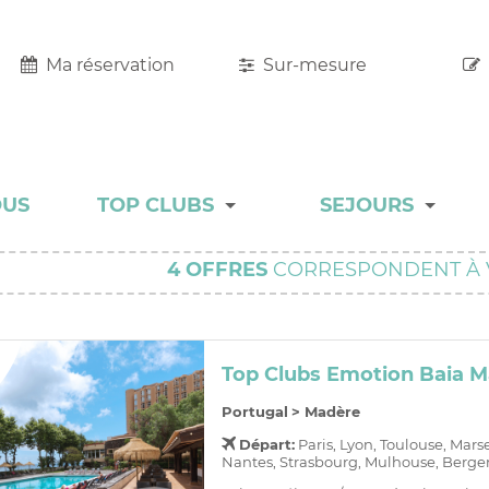
Ma réservation
Sur-mesure
OUS
TOP CLUBS
SEJOURS
TOP CLUBS
MALINS
4
OFFRES
CORRESPONDENT À 
HÔTEL RESORT
ADULT ONLY
Top Clubs Emotion Baia M
CHARME
Portugal
>
Madère
Départ:
Paris, Lyon, Toulouse, Mars
COLLECTION
Nantes, Strasbourg, Mulhouse, Bergera