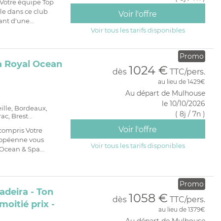
Votre équipe Top
PRIVATIF
le dans ce club
Voir l'offre
nt d'une...
Voir tous les tarifs disponibles
Promo
a Royal Ocean
1024 €
dès
TTC/pers.
au lieu de 1429€
Au départ de Mulhouse
le 10/10/2026
eille, Bordeaux,
( 8j / 7n )
c, Brest...
Voir l'offre
compris Votre
ropéenne vous
Voir tous les tarifs disponibles
Ocean & Spa...
Promo
deira - Ton
1058 €
dès
TTC/pers.
moitié prix -
au lieu de 1379€
Au départ de Mulhouse