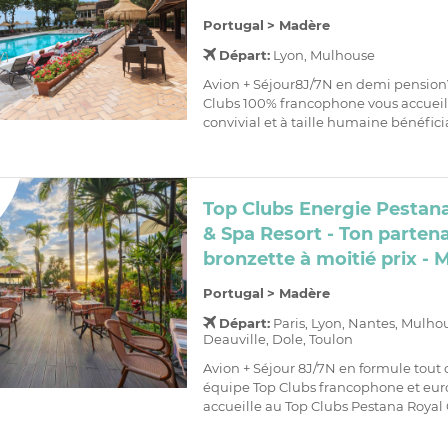
Portugal
>
Madère
Départ:
Lyon, Mulhouse
Avion + Séjour8J/7N en demi pension
Clubs 100% francophone vous accueil
convivial et à taille humaine bénéficia
Top Clubs Energie Pestan
& Spa Resort - Ton partena
bronzette à moitié prix - 
Portugal
>
Madère
Départ:
Paris, Lyon, Nantes, Mulho
Deauville, Dole, Toulon
Avion + Séjour 8J/7N en formule tout 
équipe Top Clubs francophone et eu
accueille au Top Clubs Pestana Royal 