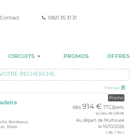
Contact
0821 35 31 31
CIRCUITS
PROMOS
OFFRES
DÉCOUVERTE
VOTRE RECHERCHE
EXPERT
Trier par
INCONTOURNABLE
Promo
adeira
914 €
dès
TTC/pers.
RANDONNÉE
au lieu de 1264€
Au départ de Mulhouse
eille, Bordeaux,
AUTOTOUR
le 10/10/2026
c, Brest...
( 8j / 7n )