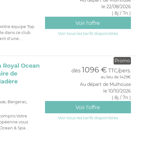
le 22/08/2026
( 8j / 7n )
Voir l'offre
Votre équipe Top
le dans ce club
Voir tous les tarifs disponibles
nt d'une...
Promo
a Royal Ocean
1096 €
dès
TTC/pers.
ire de
au lieu de 1429€
Madère
Au départ de Mulhouse
le 10/10/2026
( 8j / 7n )
use, Bergerac,
Voir l'offre
compris Votre
Voir tous les tarifs disponibles
ropéenne vous
Ocean & Spa...