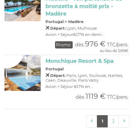
bronzette à moitié prix -
Madère
Portugal
>
Madère
Départ:
Lyon, Mulhouse
Avion + Séjour8J/7N en demi...
976 €
dès
TTC/pers.
Promo
au lieu de 1269€
Monchique Resort & Spa
Portugal
Départ:
Paris, Lyon, Toulouse, Nantes,
Caen, Deauville, Paris Vatry
Avion + Séjour 8J7N en...
1119 €
dès
TTC/pers.
1
2