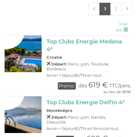
C
H
D
OFFRES
1
2
R
E
A
I
Trier
par
O
R
Top Clubs Energie Medena
C
A
4*
C
P
Croatie
Départ:
Paris, Lyon, Toulouse,
Bordeaux
Avion + Séjour8J/7N en tout...
619 €
dès
TTC/pers.
Promo
au lieu de 969€
Top Clubs Energie Delfin 4*
Monténégro
Départ:
Paris, Lyon, Nantes,
Deauville
Avion + Séjour8J/7N en formule tout...