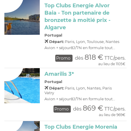
Top Clubs Energie Alvor
Baia - Ton partenaire de
bronzette à moitié prix -
Algarve
Portugal
Départ:
Paris, Lyon, Toulouse, Nantes
Avion + séjour8J/7N en formule tout...
818 €
dès
TTC/pers.
Promo
au lieu de 1105€
Amarilis 3*
Portugal
Départ:
Paris, Lyon, Nantes, Paris
Vatry
Avion + séjour8J/7N en formule tout...
869 €
dès
TTC/pers.
Promo
au lieu de 969€
Top Clubs Energie Morenia