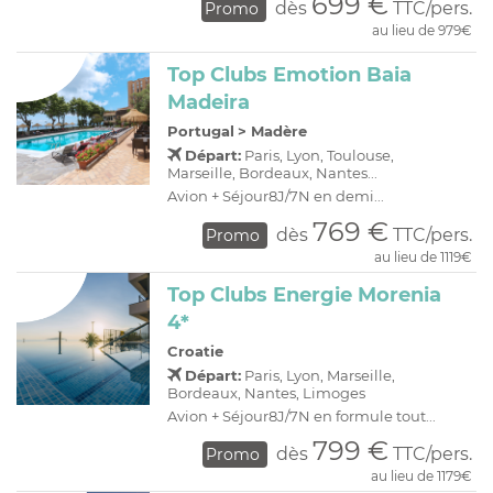
699 €
dès
TTC/pers.
Promo
au lieu de 979€
Top Clubs Emotion Baia
Madeira
Portugal
>
Madère
Départ:
Paris, Lyon, Toulouse,
Marseille, Bordeaux, Nantes...
Avion + Séjour8J/7N en demi...
769 €
dès
TTC/pers.
Promo
au lieu de 1119€
Top Clubs Energie Morenia
4*
Croatie
Départ:
Paris, Lyon, Marseille,
Bordeaux, Nantes, Limoges
Avion + Séjour8J/7N en formule tout...
799 €
dès
TTC/pers.
Promo
au lieu de 1179€