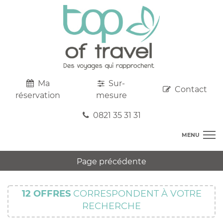
Ma
Sur-
Contact
réservation
mesure
0821 35 31 31
MENU
DESTINATIONS
Page précédente
AU DEPART DE CHEZ VOUS
R
TOP CLUBS
T
12
OFFRES
CORRESPONDENT À VOTRE
R
SEJOURS
RECHERCHE
C
S
R
CIRCUITS
T
M
C
PROMOS