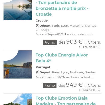
- Ton partenaire de
bronzette à moitié prix -
Croatie
Croatie
Départ:
Paris, Lyon, Marseille, Nantes,
Limoges
Avion + Séjour8J/7N en formule tout...
903 €
dès
TTC/pers.
Promo
au lieu de 1179€
Top Clubs Energie Alvor
Baia 4*
Portugal
Départ:
Paris, Lyon, Toulouse, Nantes
Avion + séjour8J/7N en formule tout...
949 €
dès
TTC/pers.
Promo
au lieu de 1105€
Top Clubs Emotion Baia
Madeira - Ton partenaire de