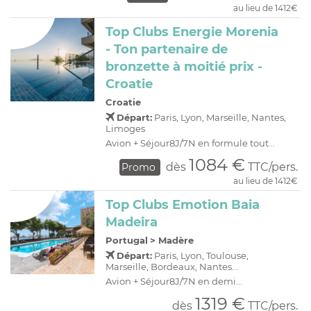
au lieu de 1412€
Top Clubs Energie Morenia
- Ton partenaire de
bronzette à moitié prix -
Croatie
Croatie
Départ:
Paris, Lyon, Marseille, Nantes,
Limoges
Avion + Séjour8J/7N en formule tout...
1084 €
dès
TTC/pers.
Promo
au lieu de 1412€
Top Clubs Emotion Baia
Madeira
Portugal
>
Madère
Départ:
Paris, Lyon, Toulouse,
Marseille, Bordeaux, Nantes...
Avion + Séjour8J/7N en demi...
1319 €
dès
TTC/pers.