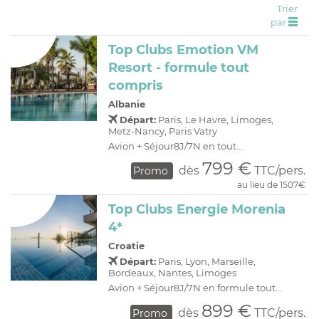
Trier
C
H
D
OFFRES
par
R
E
Top Clubs Emotion VM
A
I
Resort - formule tout
O
R
compris
C
A
Albanie
C
P
Départ:
Paris, Le Havre, Limoges,
Metz-Nancy, Paris Vatry
Avion + Séjour8J/7N en tout...
799 €
dès
TTC/pers.
Promo
au lieu de 1507€
Top Clubs Energie Morenia
4*
Croatie
Départ:
Paris, Lyon, Marseille,
Bordeaux, Nantes, Limoges
Avion + Séjour8J/7N en formule tout...
899 €
dès
TTC/pers.
Promo