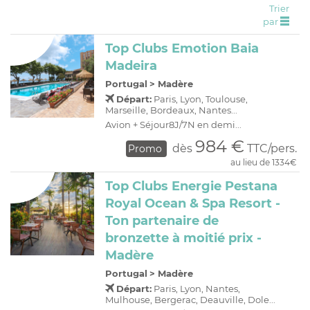
Trier
C
H
D
OFFRES
par
R
E
Top Clubs Emotion Baia
A
I
Madeira
O
R
Portugal
>
Madère
C
A
Départ:
Paris, Lyon, Toulouse,
Marseille, Bordeaux, Nantes...
C
P
Avion + Séjour8J/7N en demi...
984 €
dès
TTC/pers.
Promo
au lieu de 1334€
Top Clubs Energie Pestana
Royal Ocean & Spa Resort -
Ton partenaire de
bronzette à moitié prix -
Madère
Portugal
>
Madère
Départ:
Paris, Lyon, Nantes,
Mulhouse, Bergerac, Deauville, Dole...