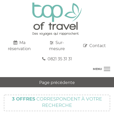
Ma
Sur-
Contact
réservation
mesure
0821 35 31 31
MENU
DESTINATIONS
Page précédente
AU DEPART DE CHEZ VOUS
R
TOP CLUBS
T
3
OFFRES
CORRESPONDENT À VOTRE
R
SEJOURS
RECHERCHE
C
S
R
CIRCUITS
T
M
C
PROMOS