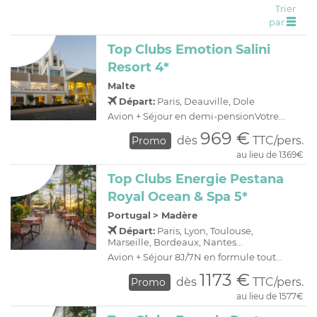
Trier
C
H
D
OFFRES
par
R
E
Top Clubs Emotion Salini
A
I
Resort 4*
O
R
Malte
C
A
Départ:
Paris, Deauville, Dole
C
P
Avion + Séjour en demi-pensionVotre...
969 €
dès
TTC/pers.
Promo
au lieu de 1369€
Top Clubs Energie Pestana
Royal Ocean & Spa 5*
Portugal
>
Madère
Départ:
Paris, Lyon, Toulouse,
Marseille, Bordeaux, Nantes...
Avion + Séjour 8J/7N en formule tout...
1173 €
dès
TTC/pers.
Promo
au lieu de 1577€