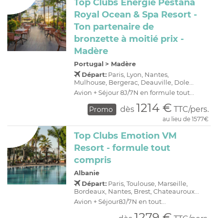
Top Clubs Energie Pestana
Royal Ocean & Spa Resort -
Ton partenaire de
bronzette à moitié prix -
Madère
Portugal
>
Madère
Départ:
Paris, Lyon, Nantes,
Mulhouse, Bergerac, Deauville, Dole...
Avion + Séjour 8J/7N en formule tout...
1214 €
dès
TTC/pers.
Promo
au lieu de 1577€
Top Clubs Emotion VM
Resort - formule tout
compris
Albanie
Départ:
Paris, Toulouse, Marseille,
Bordeaux, Nantes, Brest, Chateauroux...
Avion + Séjour8J/7N en tout...
1279 €