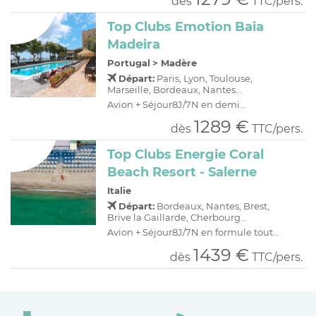
dès
TTC/pers.
Top Clubs Emotion Baia
Madeira
Portugal
>
Madère
Départ:
Paris, Lyon, Toulouse,
Marseille, Bordeaux, Nantes...
Avion + Séjour8J/7N en demi...
1289 €
dès
TTC/pers.
Top Clubs Energie Coral
Beach Resort - Salerne
Italie
Départ:
Bordeaux, Nantes, Brest,
Brive la Gaillarde, Cherbourg...
Avion + Séjour8J/7N en formule tout...
1439 €
dès
TTC/pers.