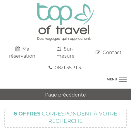
Ma
Sur-
Contact
réservation
mesure
0821 35 31 31
MENU
DESTINATIONS
Page précédente
AU DEPART DE CHEZ VOUS
R
TOP CLUBS
T
6
OFFRES
CORRESPONDENT À VOTRE
R
SEJOURS
RECHERCHE
C
S
R
CIRCUITS
T
M
C
PROMOS