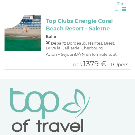
Trier
C
H
D
OFFRES
par
R
E
Top Clubs Energie Coral
A
I
Beach Resort - Salerne
O
R
Italie
C
A
Départ:
Bordeaux, Nantes, Brest,
Brive la Gaillarde, Cherbourg...
C
P
Avion + Séjour8J/7N en formule tout...
1379 €
dès
TTC/pers.