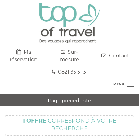
Ma
Sur-
Contact
réservation
mesure
0821 35 31 31
MENU
DESTINATIONS
Page précédente
AU DEPART DE CHEZ VOUS
R
TOP CLUBS
T
1
OFFRE
CORRESPOND À VOTRE
R
SEJOURS
RECHERCHE
C
S
R
CIRCUITS
T
M
C
PROMOS