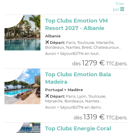
Trier
C
H
D
OFFRES
par
R
E
Top Clubs Emotion VM
A
I
Resort 2027 - Albanie
O
R
Albanie
C
A
Départ:
Paris, Toulouse, Marseille,
Bordeaux, Nantes, Brest, Chateauroux...
C
P
Avion + Séjour8J/7N en tout...
1279 €
dès
TTC/pers.
Top Clubs Emotion Baia
Madeira
Portugal
>
Madère
Départ:
Paris, Lyon, Toulouse,
Marseille, Bordeaux, Nantes...
Avion + Séjour8J/7N en demi...
1319 €
dès
TTC/pers.
Top Clubs Energie Coral