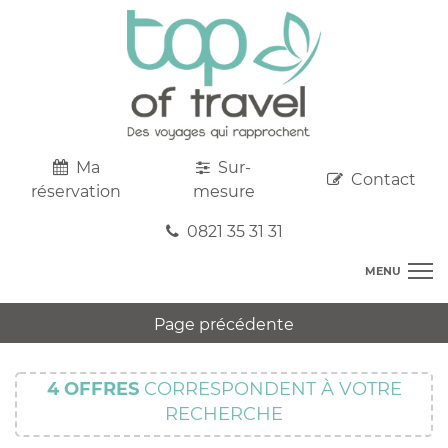
Ma
Sur-
Contact
réservation
mesure
0821 35 31 31
MENU
DESTINATIONS
Page précédente
AU DEPART DE CHEZ VOUS
R
TOP CLUBS
T
4
OFFRES
CORRESPONDENT À VOTRE
R
SEJOURS
RECHERCHE
C
S
R
CIRCUITS
T
M
C
PROMOS