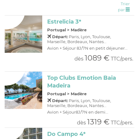
Trier
C
H
D
OFFRES
par
R
E
Estrelicia 3*
A
I
Portugal
>
Madère
O
R
Départ:
Paris, Lyon, Toulouse,
C
A
Marseille, Bordeaux, Nantes...
Avion + Séjour 8J/7N en petit déjeuner...
C
P
1089 €
dès
TTC/pers.
Top Clubs Emotion Baia
Madeira
Portugal
>
Madère
Départ:
Paris, Lyon, Toulouse,
Marseille, Bordeaux, Nantes...
Avion + Séjour8J/7N en demi...
1319 €
dès
TTC/pers.
Do Campo 4*