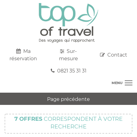
Ma
Sur-
Contact
réservation
mesure
0821 35 31 31
MENU
DESTINATIONS
Page précédente
AU DEPART DE CHEZ VOUS
R
TOP CLUBS
T
7
OFFRES
CORRESPONDENT À VOTRE
R
SEJOURS
RECHERCHE
C
S
R
CIRCUITS
T
M
C
PROMOS