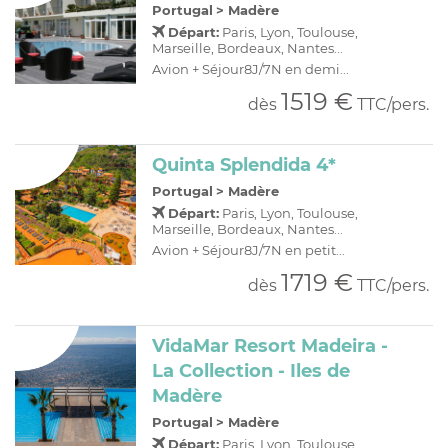
Portugal
>
Madère
Départ:
Paris, Lyon, Toulouse,
Marseille, Bordeaux, Nantes...
Avion + Séjour8J/7N en demi...
1519 €
dès
TTC/pers.
Quinta Splendida 4*
Portugal
>
Madère
Départ:
Paris, Lyon, Toulouse,
Marseille, Bordeaux, Nantes...
Avion + Séjour8J/7N en petit...
1719 €
dès
TTC/pers.
VidaMar Resort Madeira -
La Collection - Iles de
Madère
Portugal
>
Madère
Départ:
Paris, Lyon, Toulouse,