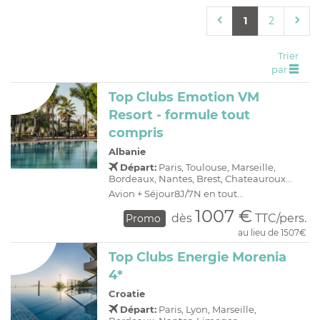
C
H
D
OFFRES
1
2
R
E
A
I
Trier
par
O
R
Top Clubs Emotion VM
C
A
Resort - formule tout
C
P
compris
Albanie
Départ:
Paris, Toulouse, Marseille,
Bordeaux, Nantes, Brest, Chateauroux...
Avion + Séjour8J/7N en tout...
1007 €
dès
TTC/pers.
Promo
au lieu de 1507€
Top Clubs Energie Morenia
4*
Croatie
Départ:
Paris, Lyon, Marseille,