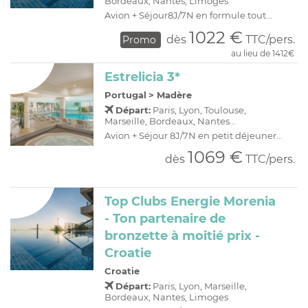
Bordeaux, Nantes, Limoges
Avion + Séjour8J/7N en formule tout...
1022 €
dès
TTC/pers.
Promo
au lieu de 1412€
Estrelicia 3*
Portugal
>
Madère
Départ:
Paris, Lyon, Toulouse,
Marseille, Bordeaux, Nantes...
Avion + Séjour 8J/7N en petit déjeuner...
1069 €
dès
TTC/pers.
Top Clubs Energie Morenia
- Ton partenaire de
bronzette à moitié prix -
Croatie
Croatie
Départ:
Paris, Lyon, Marseille,
Bordeaux, Nantes, Limoges