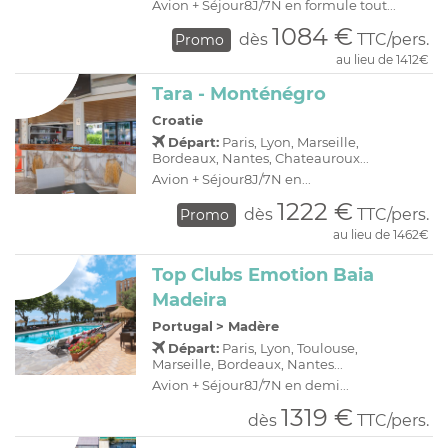
Avion + Séjour8J/7N en formule tout...
1084 €
dès
TTC/pers.
Promo
au lieu de 1412€
Tara - Monténégro
Croatie
Départ:
Paris, Lyon, Marseille,
Bordeaux, Nantes, Chateauroux...
Avion + Séjour8J/7N en...
1222 €
dès
TTC/pers.
Promo
au lieu de 1462€
Top Clubs Emotion Baia
Madeira
Portugal
>
Madère
Départ:
Paris, Lyon, Toulouse,
Marseille, Bordeaux, Nantes...
Avion + Séjour8J/7N en demi...
1319 €
dès
TTC/pers.