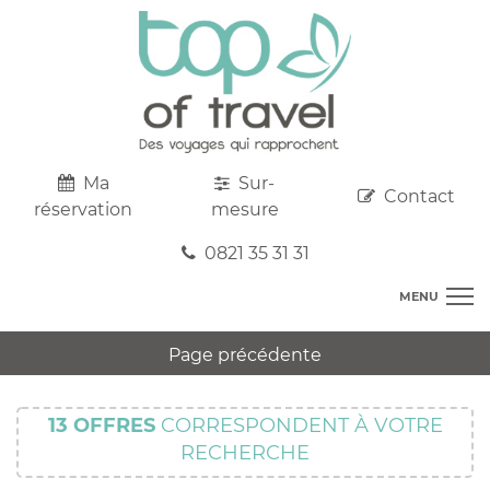
Ma
Sur-
Contact
réservation
mesure
0821 35 31 31
MENU
DESTINATIONS
Page précédente
AU DEPART DE CHEZ VOUS
R
TOP CLUBS
T
13
OFFRES
CORRESPONDENT À VOTRE
R
SEJOURS
RECHERCHE
C
S
R
CIRCUITS
T
M
C
PROMOS