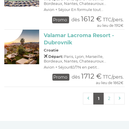
Bordeaux, Nantes, Chateauroux...
Avion + Séjour En formule tout...
1612 €
dès
TTC/pers.
Promo
au lieu de 1912€
Valamar Lacroma Resort -
Dubrovnik
Croatie
Départ:
Paris, Lyon, Marseille,
Bordeaux, Nantes, Chateauroux...
Avion + Séjour8J/7N en petit...
1712 €
dès
TTC/pers.
Promo
au lieu de 1862€
1
2