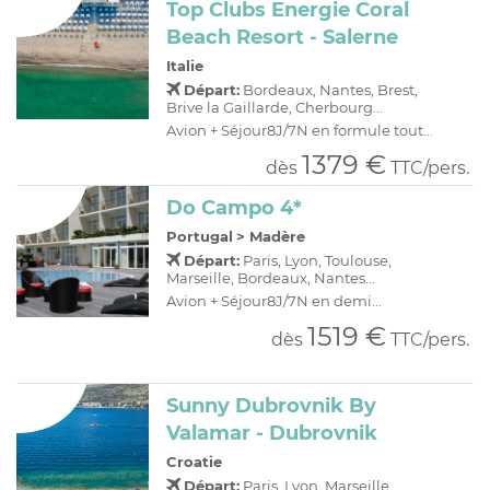
Top Clubs Energie Coral
Beach Resort - Salerne
Italie
Départ:
Bordeaux, Nantes, Brest,
Brive la Gaillarde, Cherbourg...
Avion + Séjour8J/7N en formule tout...
1379 €
dès
TTC/pers.
Do Campo 4*
Portugal
>
Madère
Départ:
Paris, Lyon, Toulouse,
Marseille, Bordeaux, Nantes...
Avion + Séjour8J/7N en demi...
1519 €
dès
TTC/pers.
Sunny Dubrovnik By
Valamar - Dubrovnik
Croatie
Départ:
Paris, Lyon, Marseille,