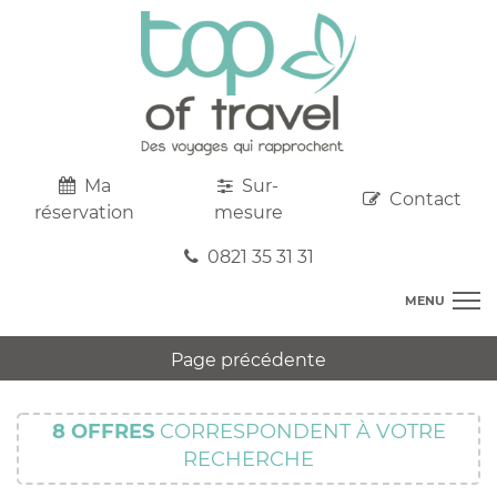
Ma
Sur-
Contact
réservation
mesure
0821 35 31 31
MENU
DESTINATIONS
Page précédente
AU DEPART DE CHEZ VOUS
R
TOP CLUBS
T
8
OFFRES
CORRESPONDENT À VOTRE
R
SEJOURS
RECHERCHE
C
S
R
CIRCUITS
T
M
C
PROMOS