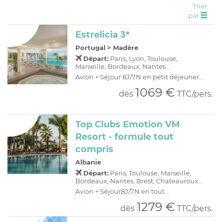
Trier
C
H
D
OFFRES
par
R
E
Estrelicia 3*
A
I
Portugal
>
Madère
O
R
Départ:
Paris, Lyon, Toulouse,
C
A
Marseille, Bordeaux, Nantes...
Avion + Séjour 8J/7N en petit déjeuner...
C
P
1069 €
dès
TTC/pers.
Top Clubs Emotion VM
Resort - formule tout
compris
Albanie
Départ:
Paris, Toulouse, Marseille,
Bordeaux, Nantes, Brest, Chateauroux...
Avion + Séjour8J/7N en tout...
1279 €
dès
TTC/pers.