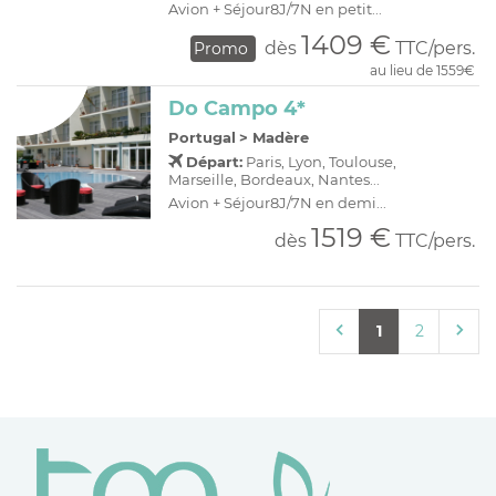
Avion + Séjour8J/7N en petit...
1409 €
dès
TTC/pers.
Promo
au lieu de 1559€
Do Campo 4*
Portugal
>
Madère
Départ:
Paris, Lyon, Toulouse,
Marseille, Bordeaux, Nantes...
Avion + Séjour8J/7N en demi...
1519 €
dès
TTC/pers.
1
2