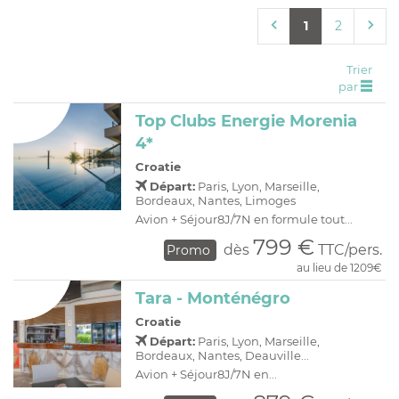
C
H
D
OFFRES
1
2
R
E
A
I
Trier
par
O
R
Top Clubs Energie Morenia
C
A
4*
C
P
Croatie
Départ:
Paris, Lyon, Marseille,
Bordeaux, Nantes, Limoges
Avion + Séjour8J/7N en formule tout...
799 €
dès
TTC/pers.
Promo
au lieu de 1209€
Tara - Monténégro
Croatie
Départ:
Paris, Lyon, Marseille,
Bordeaux, Nantes, Deauville...
Avion + Séjour8J/7N en...