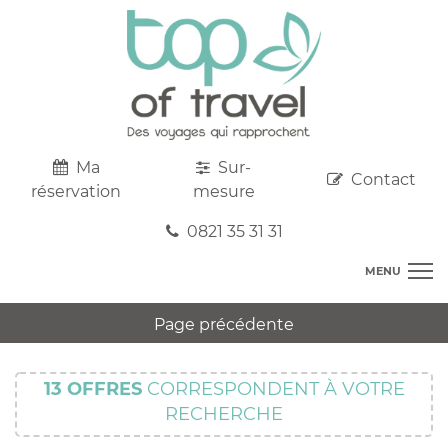
Ma
Sur-
Contact
réservation
mesure
0821 35 31 31
MENU
DESTINATIONS
Page précédente
AU DEPART DE CHEZ VOUS
R
TOP CLUBS
T
13
OFFRES
CORRESPONDENT À VOTRE
R
SEJOURS
RECHERCHE
C
S
R
CIRCUITS
T
M
C
PROMOS