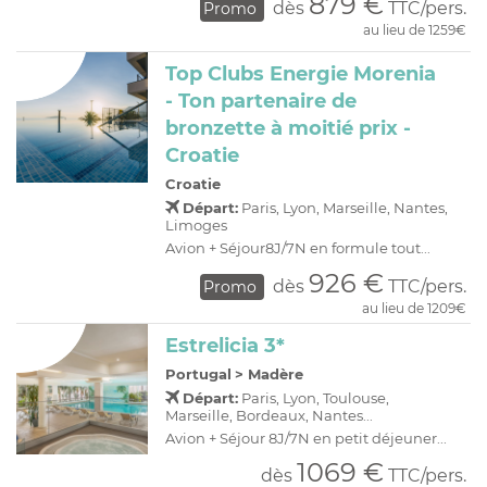
879 €
dès
TTC/pers.
Promo
au lieu de 1259€
Top Clubs Energie Morenia
- Ton partenaire de
bronzette à moitié prix -
Croatie
Croatie
Départ:
Paris, Lyon, Marseille, Nantes,
Limoges
Avion + Séjour8J/7N en formule tout...
926 €
dès
TTC/pers.
Promo
au lieu de 1209€
Estrelicia 3*
Portugal
>
Madère
Départ:
Paris, Lyon, Toulouse,
Marseille, Bordeaux, Nantes...
Avion + Séjour 8J/7N en petit déjeuner...
1069 €
dès
TTC/pers.