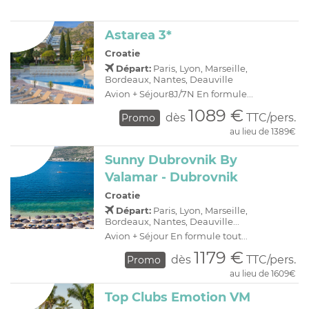
Astarea 3*
Croatie
Départ:
Paris, Lyon, Marseille,
Bordeaux, Nantes, Deauville
Avion + Séjour8J/7N En formule...
1089 €
dès
TTC/pers.
Promo
au lieu de 1389€
Sunny Dubrovnik By
Valamar - Dubrovnik
Croatie
Départ:
Paris, Lyon, Marseille,
Bordeaux, Nantes, Deauville...
Avion + Séjour En formule tout...
1179 €
dès
TTC/pers.
Promo
au lieu de 1609€
Top Clubs Emotion VM