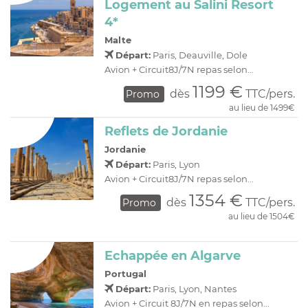
Logement au Salini Resort
4*
Malte
Départ:
Paris, Deauville, Dole
Avion + Circuit8J/7N repas selon...
1199 €
dès
TTC/pers.
Promo
au lieu de 1499€
Reflets de Jordanie
Jordanie
Départ:
Paris, Lyon
Avion + Circuit8J/7N repas selon...
1354 €
dès
TTC/pers.
Promo
au lieu de 1504€
Echappée en Algarve
Portugal
Départ:
Paris, Lyon, Nantes
Avion + Circuit 8J/7N en repas selon...