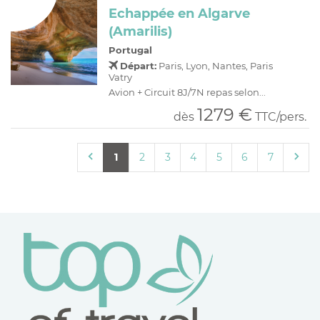
Echappée en Algarve
(Amarilis)
Portugal
Départ:
Paris, Lyon, Nantes, Paris
Vatry
Avion + Circuit 8J/7N repas selon...
1279 €
dès
TTC/pers.
1
2
3
4
5
6
7