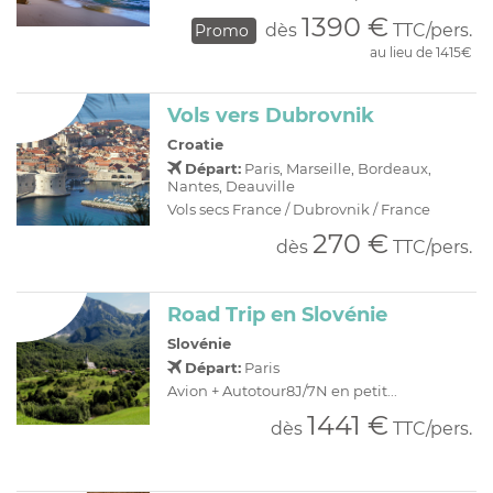
1390 €
dès
TTC/pers.
Promo
au lieu de 1415€
Vols vers Dubrovnik
Croatie
Départ:
Paris, Marseille, Bordeaux,
Nantes, Deauville
Vols secs France / Dubrovnik / France
270 €
dès
TTC/pers.
Road Trip en Slovénie
Slovénie
Départ:
Paris
Avion + Autotour8J/7N en petit...
1441 €
dès
TTC/pers.