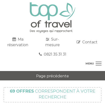
Ma
Sur-
Contact
réservation
mesure
0821 35 31 31
MENU
DESTINATIONS
Page précédente
AU DEPART DE CHEZ VOUS
R
TOP CLUBS
T
69
OFFRES
CORRESPONDENT À VOTRE
R
SEJOURS
RECHERCHE
C
S
R
CIRCUITS
T
M
C
PROMOS