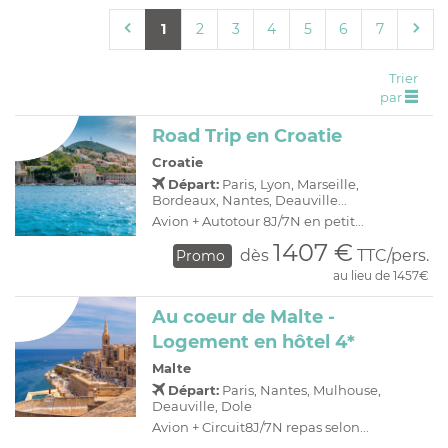
C
H
D
OFFRES
1
2
3
4
5
6
7
R
E
A
I
Trier
par
O
R
Road Trip en Croatie
C
A
C
P
Croatie
Départ:
Paris, Lyon, Marseille,
Bordeaux, Nantes, Deauville...
Avion + Autotour 8J/7N en petit...
1407 €
dès
TTC/pers.
Promo
au lieu de 1457€
Au coeur de Malte -
Logement en hôtel 4*
Malte
Départ:
Paris, Nantes, Mulhouse,
Deauville, Dole
Avion + Circuit8J/7N repas selon...