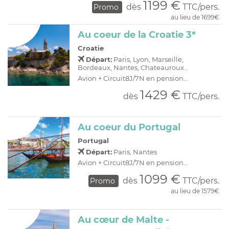
1199 €
dès
TTC/pers.
Promo
au lieu de 1699€
Au coeur de la Croatie 3*
Croatie
Départ:
Paris, Lyon, Marseille,
Bordeaux, Nantes, Chateauroux...
Avion + Circuit8J/7N en pension...
1429 €
dès
TTC/pers.
Au coeur du Portugal
Portugal
Départ:
Paris, Nantes
Avion + Circuit8J/7N en pension...
1099 €
dès
TTC/pers.
Promo
au lieu de 1579€
Au cœur de Malte -