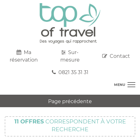
Ma
Sur-
Contact
réservation
mesure
0821 35 31 31
MENU
DESTINATIONS
Page précédente
AU DEPART DE CHEZ VOUS
R
TOP CLUBS
T
11
OFFRES
CORRESPONDENT À VOTRE
R
SEJOURS
RECHERCHE
C
S
R
CIRCUITS
T
M
C
PROMOS