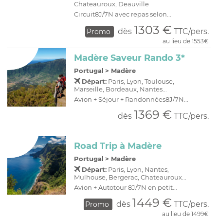
Chateauroux, Deauville
Circuit8J/7N avec repas selon...
1303 €
dès
TTC/pers.
Promo
au lieu de 1553€
Madère Saveur Rando 3*
Portugal
>
Madère
Départ:
Paris, Lyon, Toulouse,
Marseille, Bordeaux, Nantes...
Avion + Séjour + Randonnées8J/7N...
1369 €
dès
TTC/pers.
Road Trip à Madère
Portugal
>
Madère
Départ:
Paris, Lyon, Nantes,
Mulhouse, Bergerac, Chateauroux...
Avion + Autotour 8J/7N en petit...
1449 €
dès
TTC/pers.
Promo
au lieu de 1499€