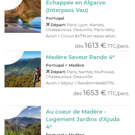
Echappée en Algarve
(Interpass Vau)
Portugal
Départ:
Paris, Lyon, Nantes,
Chateauroux, Deauville, Paris Vatry
Avion + Circuit 8J/7N en repas selon...
1613 €
dès
TTC/pers.
Madère Saveur Rando 4*
Portugal
>
Madère
Départ:
Paris, Nantes, Mulhouse,
Chateauroux, Deauville
Avion + Séjour + Randonnées8J/7N...
1653 €
dès
TTC/pers.
Au coeur de Madère -
Logement Jardins d'Ajuda
4*
Portugal
>
Madère