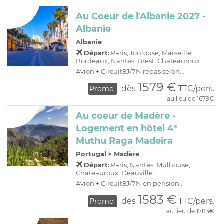
Au Coeur de l'Albanie 2027 -
Albanie
Albanie
Départ:
Paris, Toulouse, Marseille,
Bordeaux, Nantes, Brest, Chateauroux...
Avion + Circuit8J/7N repas selon...
1579 €
dès
TTC/pers.
Promo
au lieu de 1679€
Au coeur de Madère -
Logement en hôtel 4*
Muthu Raga Madeira
Portugal
>
Madère
Départ:
Paris, Nantes, Mulhouse,
Chateauroux, Deauville
Avion + Circuit8J/7N en pension...
1583 €
dès
TTC/pers.
Promo
au lieu de 1783€