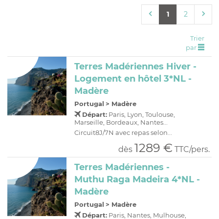
C
H
D
OFFRES
1
2
R
E
A
I
Trier
par
O
R
Terres Madériennes Hiver -
C
A
Logement en hôtel 3*NL -
C
P
Madère
Portugal
>
Madère
Départ:
Paris, Lyon, Toulouse,
Marseille, Bordeaux, Nantes...
Circuit8J/7N avec repas selon...
1289 €
dès
TTC/pers.
Terres Madériennes -
Muthu Raga Madeira 4*NL -
Madère
Portugal
>
Madère
Départ:
Paris, Nantes, Mulhouse,