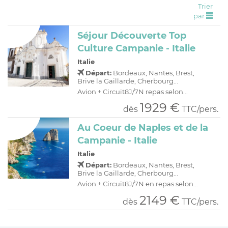
Trier
C
H
D
OFFRES
par
R
E
Séjour Découverte Top
A
I
Culture Campanie - Italie
O
R
Italie
C
A
Départ:
Bordeaux, Nantes, Brest,
Brive la Gaillarde, Cherbourg...
C
P
Avion + Circuit8J/7N repas selon...
1929 €
dès
TTC/pers.
Au Coeur de Naples et de la
Campanie - Italie
Italie
Départ:
Bordeaux, Nantes, Brest,
Brive la Gaillarde, Cherbourg...
Avion + Circuit8J/7N en repas selon...
2149 €
dès
TTC/pers.