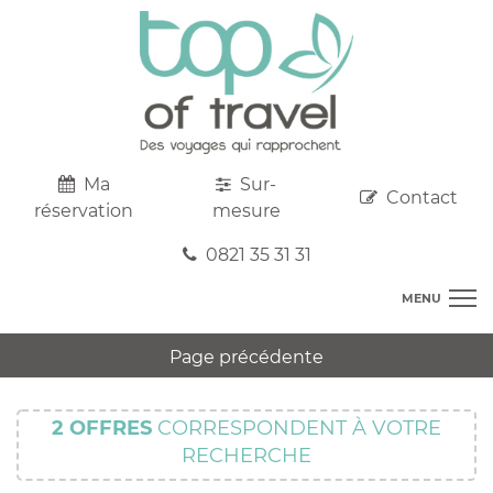
Ma
Sur-
Contact
réservation
mesure
0821 35 31 31
MENU
DESTINATIONS
Page précédente
AU DEPART DE CHEZ VOUS
R
TOP CLUBS
T
2
OFFRES
CORRESPONDENT À VOTRE
R
SEJOURS
RECHERCHE
C
S
R
CIRCUITS
T
M
C
PROMOS