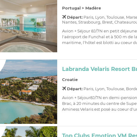
Portugal
>
Madère
Départ:
Paris, Lyon, Toulouse, Mars
Nantes, Strasbourg, Brest, Chateaurou
Avion + Séjour 8J/7N en petit déjeune
l'aéroport de Funchal et à 500 m de
maritime, l'hôtel est blotti au coeur d
Labranda Velaris Resort B
Croatie
Départ:
Paris, Lyon, Toulouse, Bor
Avion + Séjour8J/7N en demi-pensionSi
Brac, à 20 minutes du centre de Supe
Aminess Velaris est posé au coeur d'u
Top Clubs Emotion VM Res