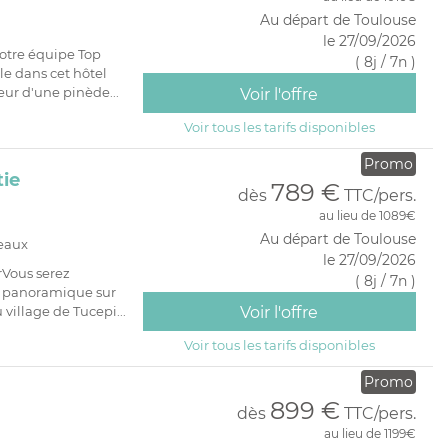
PRIVATIF
Au départ de Toulouse
le 27/09/2026
otre équipe Top
( 8j / 7n )
e dans cet hôtel
eur d'une pinède...
Voir l'offre
Voir tous les tarifs disponibles
Promo
tie
789 €
dès
TTC/pers.
au lieu de 1089€
Au départ de Toulouse
deaux
le 27/09/2026
rVous serez
( 8j / 7n )
e panoramique sur
 village de Tucepi...
Voir l'offre
Voir tous les tarifs disponibles
Promo
899 €
dès
TTC/pers.
au lieu de 1199€