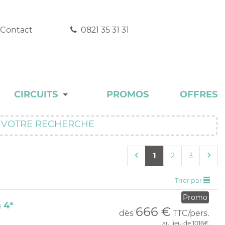
Contact
0821 35 31 31
CIRCUITS
PROMOS
OFFRES
DÉCOUVERTE
 VOTRE RECHERCHE
EXPERT
1
2
3
INCONTOURNABLE
Trier par
RANDONNÉE
Promo
 4*
AUTOTOUR
666 €
dès
TTC/pers.
au lieu de 1016€