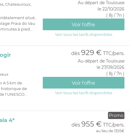
Au départ de Toulouse
es, Chateauroux,
le 22/10/2026
( 8j / 7n )
nIdéalement situé,
plage Praia do Vau
Voir l'offre
 minutes à pied...
Voir tous les tarifs disponibles
929 €
dès
TTC/pers.
ogir
Au départ de Toulouse
le 27/09/2026
( 8j / 7n )
deaux
Voir l'offre
er A 5 km de
e historique de
Voir tous les tarifs disponibles
de l'UNESCO...
Promo
aia 4*
955 €
dès
TTC/pers.
au lieu de 1355€