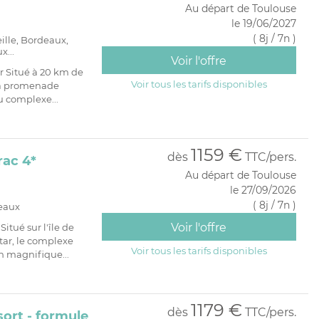
Au départ de Toulouse
le 19/06/2027
( 8j / 7n )
eille, Bordeaux,
x...
Voir l'offre
r Situé à 20 km de
Voir tous les tarifs disponibles
 la promenade
u complexe...
1159 €
dès
TTC/pers.
rac 4*
Au départ de Toulouse
le 27/09/2026
( 8j / 7n )
deaux
Voir l'offre
tué sur l'île de
tar, le complexe
Voir tous les tarifs disponibles
n magnifique...
1179 €
dès
TTC/pers.
ort - formule