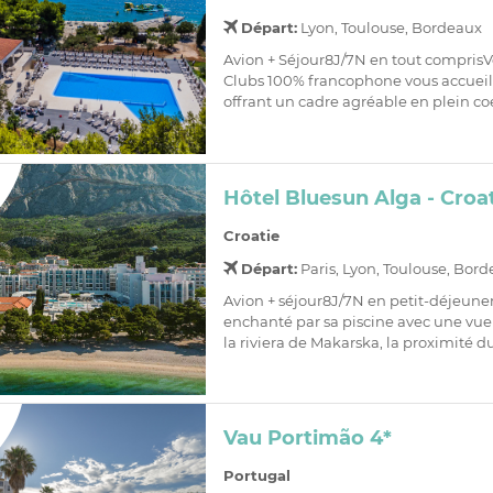
Départ:
Lyon, Toulouse, Bordeaux
Avion + Séjour8J/7N en tout comprisV
Clubs 100% francophone vous accueill
offrant un cadre agréable en plein co
Hôtel Bluesun Alga - Croa
Croatie
Départ:
Paris, Lyon, Toulouse, Bor
Avion + séjour8J/7N en petit-déjeune
enchanté par sa piscine avec une vu
la riviera de Makarska, la proximité du
Vau Portimão 4*
Portugal