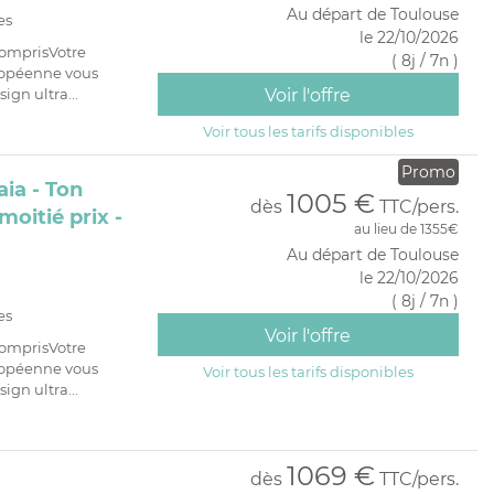
Au départ de Toulouse
es
le 22/10/2026
comprisVotre
( 8j / 7n )
ropéenne vous
ign ultra...
Voir l'offre
Voir tous les tarifs disponibles
Promo
ia - Ton
1005 €
dès
TTC/pers.
moitié prix -
au lieu de 1355€
Au départ de Toulouse
le 22/10/2026
( 8j / 7n )
es
Voir l'offre
comprisVotre
ropéenne vous
Voir tous les tarifs disponibles
ign ultra...
1069 €
dès
TTC/pers.