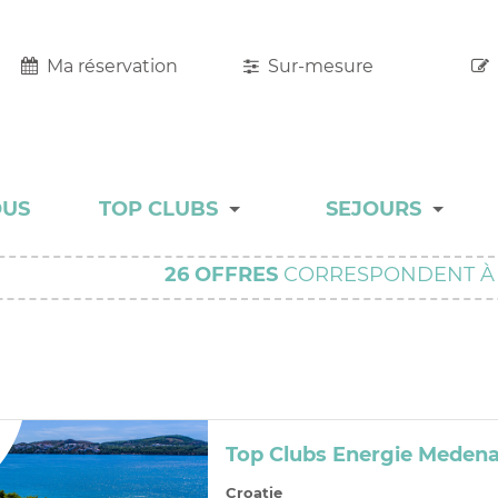
Ma réservation
Sur-mesure
OUS
TOP CLUBS
SEJOURS
TOP CLUBS
MALINS
26
OFFRES
CORRESPONDENT À
HÔTEL RESORT
ADULT ONLY
CHARME
Top Clubs Energie Medena
COLLECTION
Croatie