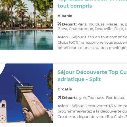
tout compris
Albanie
Départ:
Paris, Toulouse, Marseille,
Brest, Chateauroux, Deauville, Dole, L
Avion + Séjour8J/7N en tout comprisV
Clubs 100% francophone vous accueill
bénéficiant d'une situation privilégiée
Séjour Découverte Top Cu
adriatique - Split
Croatie
Départ:
Lyon, Toulouse, Bordeaux
Avion + Séjour Découverte8J/7N en p
programmePartez à la découverte du
Croatie au départ de votre Top Clubs 